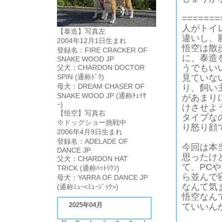
=======
人がトイ
【泰造】写真左
違いし、
2004年12月1日生まれ
悟空は散
登録名：FIRE CRACKER OF
に、泰造
SNAKE WOOD JP
うでもい
父犬：CHARDON DOCTOR
SPIN (通称ﾄﾞｸ)
見ていな
母犬：DREAM CHASER OF
り、飼い
SNAKE WOOD JP (通称ﾁｪｲｻ
があまり
ｰ)
けさせよ
【悟空】写真右
タイプな
※ドッグショー挑戦中
り怒り顔
2006年4月9日生まれ
登録名：ADELADE OF
今回は本
DANCE JP
思ったけ
父犬：CHARDON HAT
て、PC
TRICK (通称ﾊｯﾄﾘｸﾝ)
ら並んで
母犬：YARRA OF DANCE JP
なんて気
(通称ﾐｭｰ<ﾐｭｰｼﾞｯｸ>)
悟空なん
2025年04月
ていいん