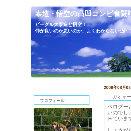
泰造・悟空の凸凹コンビ奮闘
ビーグル犬泰造と悟空！！
仲が良いのか悪いのか、よくわからない凸凹
2009年08月0
ガオォ
プロフィール
ペログー
いのでし
来ていま
しょうが