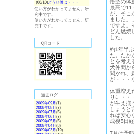
悟空の体
(08/10)
どうせ僕は・・・
最高で11
使い方がわかってません。研
が、そこ
究中です。
ました。フ
使い方がわかってません。研
ですよ。
究中です。
どん燃焼
した。
QRコード
約1年半ぶ
た。たか
とを考え
犬仲間か
聞かれ、
が・・・
体重増え
過去ログ
りに・・
が生え揃
2009年09月
(1)
2009年08月
(7)
しょうと
2009年07月
(6)
れば安心
2009年06月
(7)
成後5日
2009年05月
(6)
2009年04月
(8)
2009年03月
(19)
7月は予