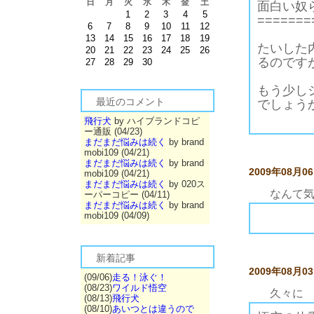
日
月
火
水
木
金
土
面白い奴
1
2
3
4
5
=======
6
7
8
9
10
11
12
13
14
15
16
17
18
19
たいした
20
21
22
23
24
25
26
るのです
27
28
29
30
もう少し
最近のコメント
でしょう
飛行犬
by ハイブランドコピ
ー通販 (04/23)
まだまだ悩みは続く
by brand
mobi109 (04/21)
まだまだ悩みは続く
by brand
2009年08月0
mobi109 (04/21)
まだまだ悩みは続く
by 020ス
なんて
ーパーコピー (04/11)
まだまだ悩みは続く
by brand
mobi109 (04/09)
人がトイレのためにリビングを出ると、散歩に行けると勘違いし、勝手に泰造を攻撃し始める悟空。
悟空は散歩に行く前、お前には散歩行かせないぜとばかりに、泰造を激しく攻撃します。泰造はそんな小僧の攻撃どうでもいいから、早く飼い主と散歩に行きたいので悟空を見てい
今回は本当にトイレ行ったついでに散歩の用意して以降と思ったけど、ムカツイタのでとりあえず散歩行くのやめて、PCやるために椅子に座りました。椅子に座った瞬間奴ら並ん
なんて気ままに生きているんだ、こいつらは・・・。
悟空なんて熟睡していびきまでかいている。散歩行かなくていいんかいな。
面白い奴らです。
新着記事
2009年08月0
(09/06)
走る！泳ぐ！
(08/23)
ワイルド悟空
久々に
(08/13)
飛行犬
(08/10)
あいつとは違うので