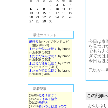
日
月
火
水
木
金
土
1
2
3
4
5
6
7
8
9
10
11
12
13
14
15
16
17
18
19
20
21
22
23
24
25
26
27
28
29
30
最近のコメント
今日は泰
飛行犬
by ハイブランドコピ
ー通販 (04/23)
を見つけ
まだまだ悩みは続く
by brand
でもらえ
mobi109 (04/21)
ぎて犬は
まだまだ悩みは続く
by brand
mobi109 (04/21)
今日もほ
まだまだ悩みは続く
by 020ス
ーパーコピー (04/11)
元気が一
まだまだ悩みは続く
by brand
mobi109 (04/09)
新着記事
この記事
(09/06)
走る！泳ぐ！
(08/23)
ワイルド悟空
(08/13)
飛行犬
お久しぶり
(08/10)
あいつとは違うので