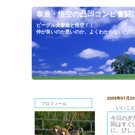
泰造・悟空の凸凹コンビ奮闘
ビーグル犬泰造と悟空！！
仲が良いのか悪いのか、よくわからない凸凹
2009年07月2
プロフィール
いいこ
今日の夕
回はすぐ
に、びし