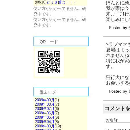
(08/10)
どうせ僕は・・・
ほんとに綺
我が家は今
使い方がわかってません。研
来月「飛行
究中です。
楽しみにして
使い方がわかってません。研
究中です。
Posted by
QRコード
>ラブママ
夏場はまっ
れませんね
特に我が家
す。
飛行犬にな
お会いする
Posted by
過去ログ
2009年09月
(1)
2009年08月
(7)
コメント
2009年07月
(6)
2009年06月
(7)
2009年05月
(6)
お名前:
2009年04月
(8)
2009年03月
(19)