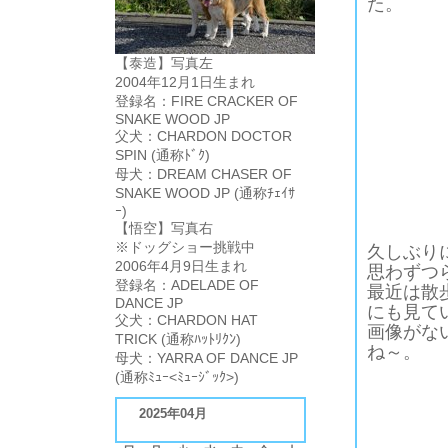
た。
【泰造】写真左
2004年12月1日生まれ
登録名：FIRE CRACKER OF
SNAKE WOOD JP
父犬：CHARDON DOCTOR
SPIN (通称ﾄﾞｸ)
母犬：DREAM CHASER OF
SNAKE WOOD JP (通称ﾁｪｲｻ
ｰ)
【悟空】写真右
※ドッグショー挑戦中
久しぶり
2006年4月9日生まれ
思わずつ
登録名：ADELADE OF
最近は散
DANCE JP
にも見て
父犬：CHARDON HAT
画像がな
TRICK (通称ﾊｯﾄﾘｸﾝ)
ね～。
母犬：YARRA OF DANCE JP
(通称ﾐｭｰ<ﾐｭｰｼﾞｯｸ>)
2025年04月