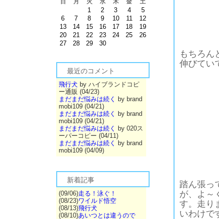
日
月
火
水
木
金
土
1
2
3
4
5
6
7
8
9
10
11
12
13
14
15
16
17
18
19
20
21
22
23
24
25
26
27
28
29
30
もちろん
伸びてい
最近のコメント
飛行犬
by ハイブランドコピ
ー通販 (04/23)
まだまだ悩みは続く
by brand
mobi109 (04/21)
まだまだ悩みは続く
by brand
mobi109 (04/21)
まだまだ悩みは続く
by 020ス
ーパーコピー (04/11)
まだまだ悩みは続く
by brand
mobi109 (04/09)
新着記事
踏ん張っ
が、よ～
(09/06)
走る！泳ぐ！
(08/23)
ワイルド悟空
す。走り
(08/13)
飛行犬
いわけで
(08/10)
あいつとは違うので