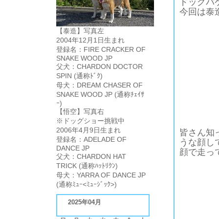
ドッグバ
今回は泰
【泰造】写真左
2004年12月1日生まれ
登録名：FIRE CRACKER OF
SNAKE WOOD JP
父犬：CHARDON DOCTOR
SPIN (通称ﾄﾞｸ)
母犬：DREAM CHASER OF
SNAKE WOOD JP (通称ﾁｪｲｻ
ｰ)
【悟空】写真右
※ドッグショー挑戦中
2006年4月9日生まれ
皆さん知
登録名：ADELADE OF
うな顔し
DANCE JP
顔で走っ
父犬：CHARDON HAT
TRICK (通称ﾊｯﾄﾘｸﾝ)
母犬：YARRA OF DANCE JP
(通称ﾐｭｰ<ﾐｭｰｼﾞｯｸ>)
2025年04月