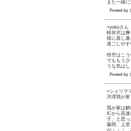
また一緒に
Posted by
>yokoさん
軽井沢は爽
様に蒸し暑
過ごしやす
悟空はこう
でももう少
うな気はし
Posted by
>シェリマ
渋滞我が家
我が家は解
ICから高
子」と思っ
藤岡、上里
が・・・。