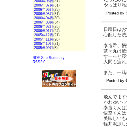
2006年08月
(31)
やっぱり私
2006年07月
(31)
2006年06月
(29)
Posted by
2006年05月
(31)
2006年04月
(30)
2006年03月
(34)
2006年02月
(28)
日曜日はお
2006年01月
(24)
心配した渋
2005年12月
(21)
2005年11月
(28)
2005年10月
(21)
泰造君、悟
2005年09月
(5)
茶々丸は疲
すーっと寝
RDF Site Summary
人間も疲れ
RSS2.0
また、一緒
Posted by
飛んでます
かわゆいっ
泰造くんは
悟空くんは
美味しいも
軽井沢涼し