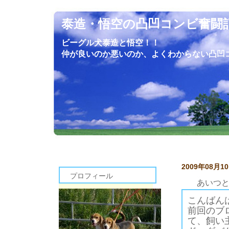
泰造・悟空の凸凹コンビ奮闘
ビーグル犬泰造と悟空！！
仲が良いのか悪いのか、よくわからない凸凹
2009年08月1
プロフィール
あいつ
こんばん
前回のブ
て、飼い