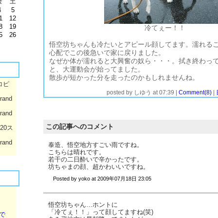
金
土
4
5
1
12
8
19
冷てぇー！！
5
26
悟空坊ちゃんも冷たいとアピール顔してます。濡れる
心配でこの後急いで家に戻りました。
なぜか体が濡れると大興奮の奴ら・・・。拭き終わっ
と、大運動会が始ってました。
散歩が短かった分を走ったのかもしれませんね。
コピ
posted by
しゆう
at
07:39
|
Comment(8)
|
rand
rand
この記事へのコメント
020ス
rand
泰造、悟空地方すごい雨ですね。
こちらは晴れです。
若干の二日酔いで辛かったです。
坊ちゃまの顔、超かわいいですね。
Posted by
yoko
at
2009年07月18日 23:05
悟空坊ちゃん…ホントに
「冷てぇ！！」って顔してますね(笑)
で