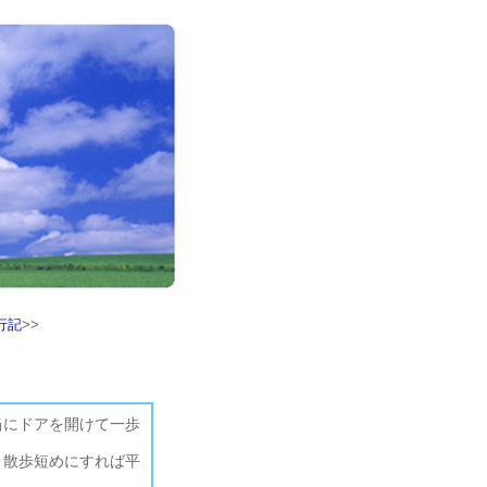
行記
>>
当にドアを開けて一歩
、散歩短めにすれば平