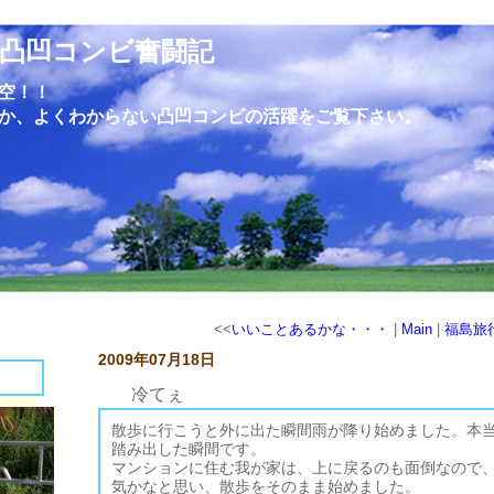
凸凹コンビ奮闘記
空！！
か、よくわからない凸凹コンビの活躍をご覧下さい。
<<
いいことあるかな・・・
|
Main
|
福島旅
2009年07月18日
冷てぇ
散歩に行こうと外に出た瞬間雨が降り始めました。本
踏み出した瞬間です。
マンションに住む我が家は、上に戻るのも面倒なので
気かなと思い、散歩をそのまま始めました。