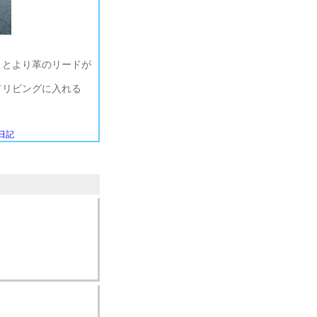
ことより革のリードが
てリビングに入れる
日記