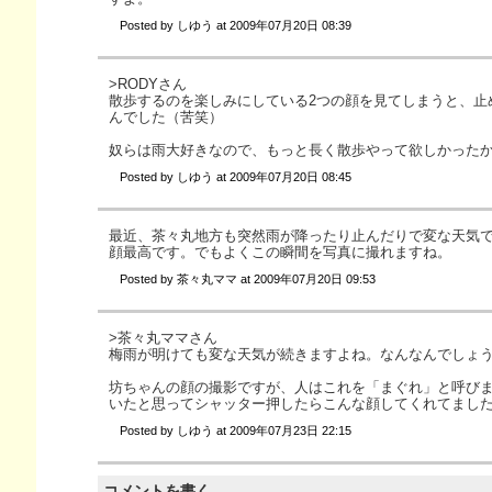
Posted by
しゆう
at
2009年07月20日 08:39
>RODYさん
散歩するのを楽しみにしている2つの顔を見てしまうと、止
んでした（苦笑）
奴らは雨大好きなので、もっと長く散歩やって欲しかった
Posted by
しゆう
at
2009年07月20日 08:45
最近、茶々丸地方も突然雨が降ったり止んだりで変な天気
顔最高です。でもよくこの瞬間を写真に撮れますね。
Posted by
茶々丸ママ
at
2009年07月20日 09:53
>茶々丸ママさん
梅雨が明けても変な天気が続きますよね。なんなんでしょ
坊ちゃんの顔の撮影ですが、人はこれを「まぐれ」と呼び
いたと思ってシャッター押したらこんな顔してくれてまし
Posted by
しゆう
at
2009年07月23日 22:15
コメントを書く