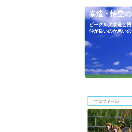
泰造・悟空の
ビーグル犬泰造と悟
仲が良いのか悪いの
プロフィール