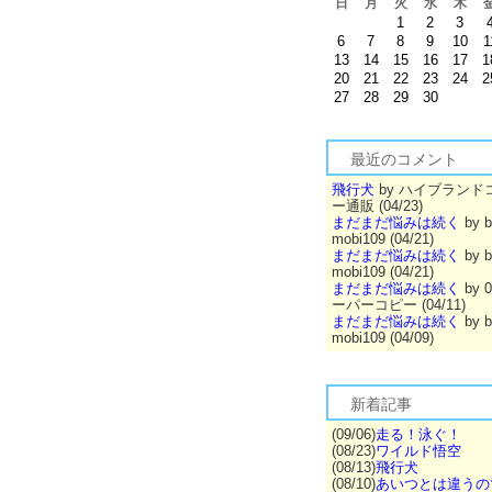
日
月
火
水
木
1
2
3
6
7
8
9
10
1
13
14
15
16
17
1
20
21
22
23
24
2
27
28
29
30
最近のコメント
飛行犬
by ハイブランド
ー通販 (04/23)
まだまだ悩みは続く
by b
mobi109 (04/21)
まだまだ悩みは続く
by b
mobi109 (04/21)
まだまだ悩みは続く
by 
ーパーコピー (04/11)
まだまだ悩みは続く
by b
mobi109 (04/09)
新着記事
(09/06)
走る！泳ぐ！
(08/23)
ワイルド悟空
(08/13)
飛行犬
(08/10)
あいつとは違うの