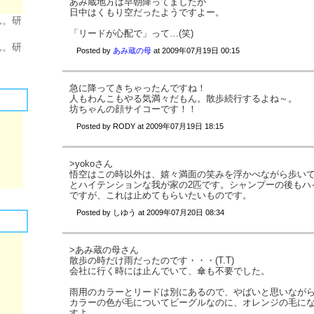
あみ蔵地方は早朝降ってましたが
日中はくもり空だったようですよー。
ん。研
「リードが心配で」って…(笑)
ん。研
Posted by
あみ蔵の母
at
2009年07月19日 00:15
急に降ってきちゃったんですね！
人もわんこもやる気満々だもん。散歩続行するよね～。
坊ちゃんの顔サイコーです！！
Posted by
RODY
at
2009年07月19日 18:15
>yokoさん
悟空はこの時以外は、嬉々満面の笑みを浮かべながら歩い
とハイテンションな我が家の2匹です。シャンプーの後もハ
ですが、これは止めてもらいたいものです。
Posted by
しゆう
at
2009年07月20日 08:34
>あみ蔵の母さん
散歩の時だけ雨だったのです・・・(T.T)
会社に行く時には止んでいて、傘も不要でした。
雨用のカラーとリードは別にあるので、やばいと思いなが
カラーの色が毛についてビーグルなのに、オレンジの毛に
すよ。