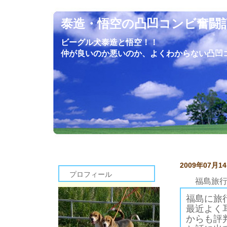
泰造・悟空の凸凹コンビ奮闘
ビーグル犬泰造と悟空！！
仲が良いのか悪いのか、よくわからない凸凹
2009年07月1
プロフィール
福島旅
福島に旅
最近よく
からも評