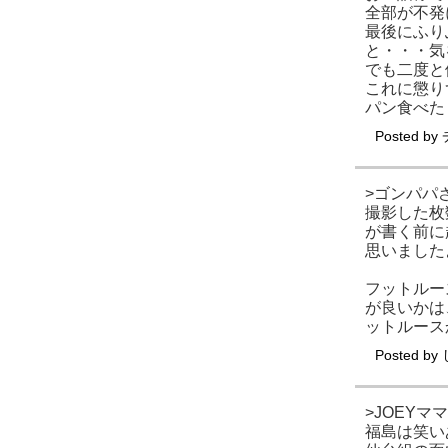
全部が不発
最後にふり
と・・・気
でも二度と
これに懲り
パン食べた
Posted by
>ゴンパパ
撮影した枚
が書く前に
思いました
フットルー
が良いかは
ットルース
Posted by
>JOEYマ
福島は笑い