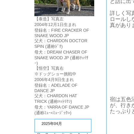
と話に出
詳しく写
ロールし
【泰造】写真左
2004年12月1日生まれ
真があり
登録名：FIRE CRACKER OF
SNAKE WOOD JP
父犬：CHARDON DOCTOR
SPIN (通称ﾄﾞｸ)
母犬：DREAM CHASER OF
SNAKE WOOD JP (通称ﾁｪｲｻ
ｰ)
【悟空】写真右
※ドッグショー挑戦中
2006年4月9日生まれ
登録名：ADELADE OF
DANCE JP
父犬：CHARDON HAT
宿は五色
TRICK (通称ﾊｯﾄﾘｸﾝ)
が、行き
母犬：YARRA OF DANCE JP
たっぷり
(通称ﾐｭｰ<ﾐｭｰｼﾞｯｸ>)
2025年04月