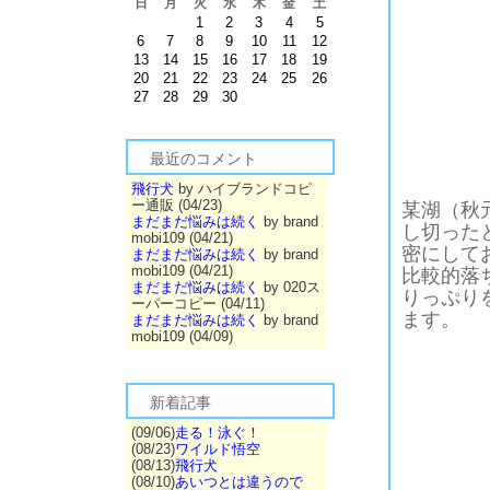
日
月
火
水
木
金
土
1
2
3
4
5
6
7
8
9
10
11
12
13
14
15
16
17
18
19
20
21
22
23
24
25
26
27
28
29
30
最近のコメント
飛行犬
by ハイブランドコピ
ー通販 (04/23)
某湖（秋
まだまだ悩みは続く
by brand
し切った
mobi109 (04/21)
密にして
まだまだ悩みは続く
by brand
mobi109 (04/21)
比較的落
まだまだ悩みは続く
by 020ス
りっぷり
ーパーコピー (04/11)
ます。
まだまだ悩みは続く
by brand
mobi109 (04/09)
新着記事
(09/06)
走る！泳ぐ！
(08/23)
ワイルド悟空
(08/13)
飛行犬
(08/10)
あいつとは違うので