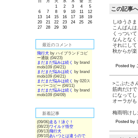
日
月
火
水
木
金
土
1
2
3
4
5
この記事
6
7
8
9
10
11
12
13
14
15
16
17
18
19
しゆうさま
20
21
22
23
24
25
26
こんばんは
27
28
29
30
くっついて
なんとなく
最近のコメント
それにして
秋からが楽
飛行犬
by ハイブランドコピ
ー通販 (04/23)
まだまだ悩みは続く
by brand
Posted by
mobi109 (04/21)
まだまだ悩みは続く
by brand
mobi109 (04/21)
まだまだ悩みは続く
by 020ス
>こぶたさ
ーパーコピー (04/11)
筋肉だけで
まだまだ悩みは続く
by brand
になってし
mobi109 (04/09)
オーラがも
梅雨明けし
新着記事
Posted by
(09/06)
走る！泳ぐ！
(08/23)
ワイルド悟空
(08/13)
飛行犬
(08/10)
あいつとは違うので