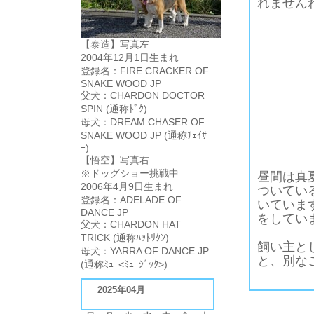
れません
【泰造】写真左
2004年12月1日生まれ
登録名：FIRE CRACKER OF
SNAKE WOOD JP
父犬：CHARDON DOCTOR
SPIN (通称ﾄﾞｸ)
母犬：DREAM CHASER OF
SNAKE WOOD JP (通称ﾁｪｲｻ
ｰ)
【悟空】写真右
※ドッグショー挑戦中
昼間は真
2006年4月9日生まれ
ついてい
登録名：ADELADE OF
いていま
DANCE JP
をしてい
父犬：CHARDON HAT
TRICK (通称ﾊｯﾄﾘｸﾝ)
飼い主と
母犬：YARRA OF DANCE JP
と、別な
(通称ﾐｭｰ<ﾐｭｰｼﾞｯｸ>)
2025年04月