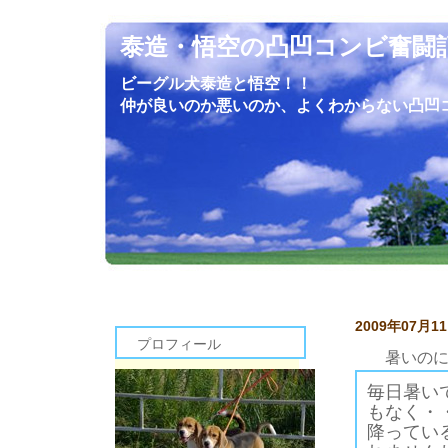
泰造・悟空の凸凹コンビ奮闘
ビーグル犬泰造と悟空！！
仲が良いのか悪いのか、よくわからない凸凹
2009年07月1
プロフィール
暑いの
毎日暑い
もなく・
降ってい