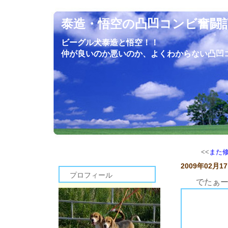
泰造・悟空の凸凹コンビ奮闘
ビーグル犬泰造と悟空！！
仲が良いのか悪いのか、よくわからない凸凹
<<
また
2009年02月1
プロフィール
でたぁ