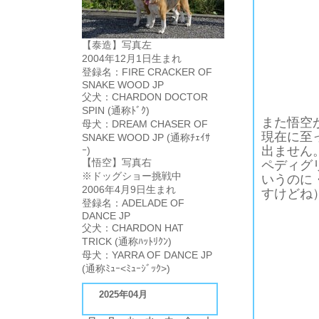
【泰造】写真左
2004年12月1日生まれ
登録名：FIRE CRACKER OF
SNAKE WOOD JP
父犬：CHARDON DOCTOR
SPIN (通称ﾄﾞｸ)
また悟空
母犬：DREAM CHASER OF
現在に至
SNAKE WOOD JP (通称ﾁｪｲｻ
出ません
ｰ)
【悟空】写真右
ペディグ
※ドッグショー挑戦中
いうのに
2006年4月9日生まれ
すけどね
登録名：ADELADE OF
DANCE JP
父犬：CHARDON HAT
TRICK (通称ﾊｯﾄﾘｸﾝ)
母犬：YARRA OF DANCE JP
(通称ﾐｭｰ<ﾐｭｰｼﾞｯｸ>)
2025年04月