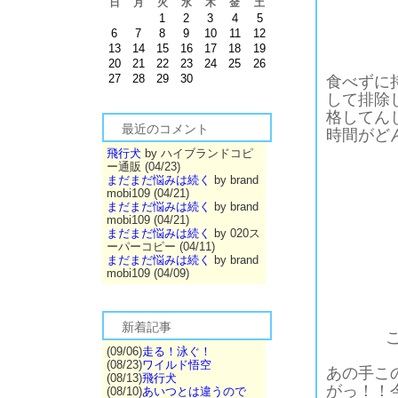
日
月
火
水
木
金
土
1
2
3
4
5
6
7
8
9
10
11
12
13
14
15
16
17
18
19
20
21
22
23
24
25
26
27
28
29
30
食べずに
して排除
格してん
最近のコメント
時間がど
飛行犬
by ハイブランドコピ
ー通販 (04/23)
まだまだ悩みは続く
by brand
mobi109 (04/21)
まだまだ悩みは続く
by brand
mobi109 (04/21)
まだまだ悩みは続く
by 020ス
ーパーコピー (04/11)
まだまだ悩みは続く
by brand
mobi109 (04/09)
新着記事
(09/06)
走る！泳ぐ！
(08/23)
ワイルド悟空
あの手こ
(08/13)
飛行犬
がっ！！
(08/10)
あいつとは違うので