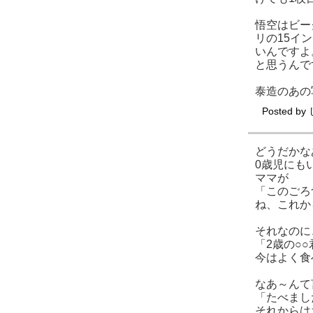
悟空はビー
リの15イ
いんですよ
と思うんで
泰造のあの
Posted by
どうだかな
0歳児にも
ママが
「このごろ
ね、これか
それなのに
「2歳の○
今はよく食
なあ～んて
「たべまし
それからは