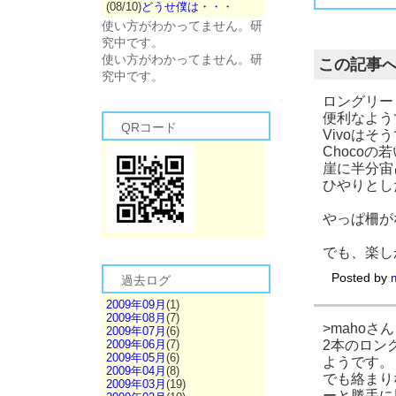
(08/10)
どうせ僕は・・・
使い方がわかってません。研
究中です。
使い方がわかってません。研
この記事
究中です。
ロングリー
便利なよう
QRコード
Vivoは
Choco
崖に半分宙
ひやりとし
やっぱ柵が
でも、楽し
Posted by
過去ログ
2009年09月
(1)
2009年08月
(7)
>mahoさん
2009年07月
(6)
2本のロン
2009年06月
(7)
2009年05月
(6)
ようです。
2009年04月
(8)
でも絡まり
2009年03月
(19)
ーと勝手に