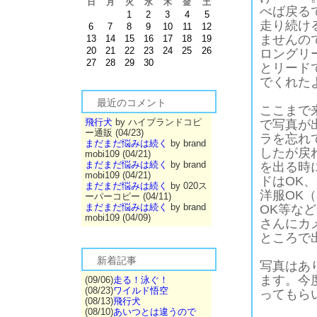
日
月
火
水
木
金
土
べば戻る
1
2
3
4
5
走り続け
6
7
8
9
10
11
12
ませんの
13
14
15
16
17
18
19
20
21
22
23
24
25
26
ロングリ
27
28
29
30
とリード
でくれた
最近のコメント
ここまで
飛行犬
by ハイブランドコピ
で写真が
ー通販 (04/23)
ラを忘れ
まだまだ悩みは続く
by brand
したが戻
mobi109 (04/21)
まだまだ悩みは続く
by brand
を出る時
mobi109 (04/21)
ドはOK
まだまだ悩みは続く
by 020ス
洋服OK
ーパーコピー (04/11)
まだまだ悩みは続く
by brand
OK等な
mobi109 (04/09)
さんにカ
ところで
新着記事
写真はあ
ます。今
(09/06)
走る！泳ぐ！
(08/23)
ワイルド悟空
ってもら
(08/13)
飛行犬
(08/10)
あいつとは違うので