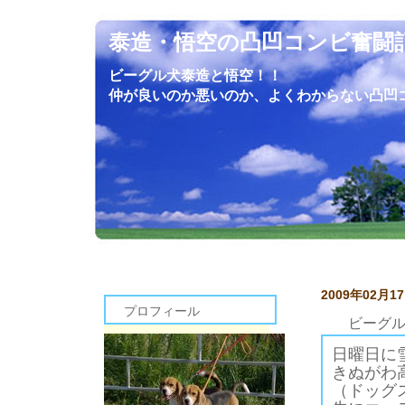
泰造・悟空の凸凹コンビ奮闘
ビーグル犬泰造と悟空！！
仲が良いのか悪いのか、よくわからない凸凹
2009年02月1
プロフィール
ビーグ
日曜日に
きぬがわ
（ドッグ