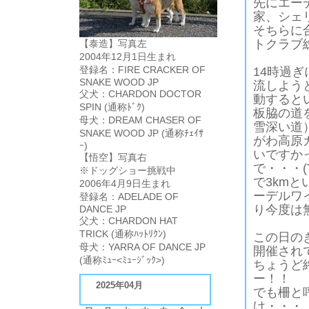
先にエー
家、シェ
そちらに
トクラブ
【泰造】写真左
2004年12月1日生まれ
登録名：FIRE CRACKER OF
14時過
SNAKE WOOD JP
流しよう
父犬：CHARDON DOCTOR
動すると
SPIN (通称ﾄﾞｸ)
板脇の道
母犬：DREAM CHASER OF
雪深い道
SNAKE WOOD JP (通称ﾁｪｲｻ
がわ高原
ｰ)
いですか
【悟空】写真右
で・・・(
※ドッグショー挑戦中
で3km
2006年4月9日生まれ
ーデルワ
登録名：ADELADE OF
り今度は
DANCE JP
父犬：CHARDON HAT
TRICK (通称ﾊｯﾄﾘｸﾝ)
この日の
母犬：YARRA OF DANCE JP
開催され
(通称ﾐｭｰ<ﾐｭｰｼﾞｯｸ>)
ちょうど
ー！！
2025年04月
でも柵と
け・・・