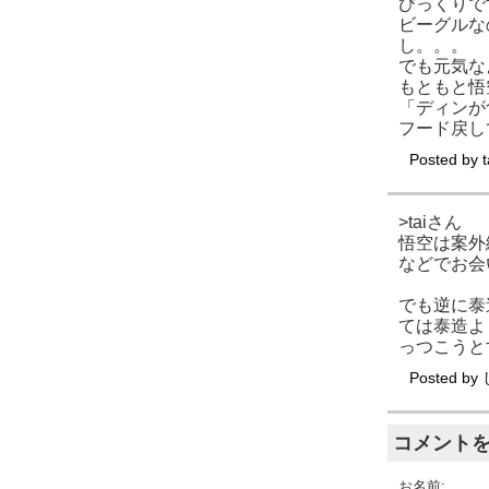
びっくりで
ビーグルな
し。。。
でも元気な
もともと悟
「ディンが
フード戻し
Posted by
t
>taiさん
悟空は案外
などでお会
でも逆に泰
ては泰造よ
っつこうと
Posted by
コメント
お名前: