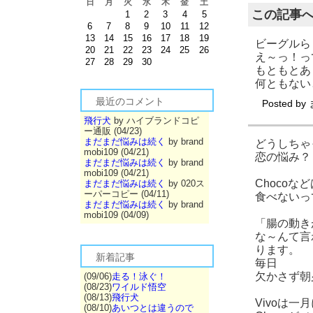
日
月
火
水
木
金
土
この記事
1
2
3
4
5
6
7
8
9
10
11
12
13
14
15
16
17
18
19
ビーグルら
20
21
22
23
24
25
26
え～っ！っ
27
28
29
30
もともとあ
何ともない
最近のコメント
Posted by
飛行犬
by ハイブランドコピ
ー通販 (04/23)
まだまだ悩みは続く
by brand
どうしちゃ
mobi109 (04/21)
恋の悩み？
まだまだ悩みは続く
by brand
mobi109 (04/21)
Chocoな
まだまだ悩みは続く
by 020ス
ーパーコピー (04/11)
食べないっ
まだまだ悩みは続く
by brand
mobi109 (04/09)
「腸の動き
な～んて言
ります。
新着記事
毎日
欠かさず朝
(09/06)
走る！泳ぐ！
(08/23)
ワイルド悟空
(08/13)
飛行犬
Vivoは
(08/10)
あいつとは違うので