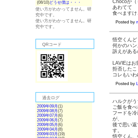
Choco
(08/10)
どうせ僕は・・・
あわてて
使い方がわかってません。研
食べますけ
究中です。
使い方がわかってません。研
Posted by
究中です。
悟空くんど
QRコード
何かのハン
訴えがある
LAVIE
拒否したこ
コレもいわゆ
Posted by
過去ログ
ハルクがう
2009年09月
(1)
ご飯を食べ
2009年08月
(7)
フードを冷
2009年07月
(6)
が、
2009年06月
(7)
後で思い返
2009年05月
(6)
2009年04月
(8)
す。
2009年03月
(19)
悟空くん、