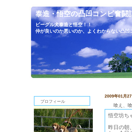
泰造・悟空の凸凹コンビ奮闘
ビーグル犬泰造と悟空！！
仲が良いのか悪いのか、よくわからない凸凹
2009年01月2
プロフィール
喰え、
悟空坊ち
昨日の朝