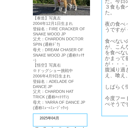
た。今日
３食も食
た。
【泰造】写真左
2004年12月1日生まれ
夜の食べ
登録名：FIRE CRACKER OF
うですが
SNAKE WOOD JP
父犬：CHARDON DOCTOR
食べない
SPIN (通称ﾄﾞｸ)
が、こん
母犬：DREAM CHASER OF
を食べな
SNAKE WOOD JP (通称ﾁｪｲｻ
かまって
ｰ)
が・・・
【悟空】写真右
腹減り過
※ドッグショー挑戦中
え、喰え
2006年4月9日生まれ
登録名：ADELADE OF
しばらく
DANCE JP
父犬：CHARDON HAT
TRICK (通称ﾊｯﾄﾘｸﾝ)
今度フー
母犬：YARRA OF DANCE JP
べそうで
(通称ﾐｭｰ<ﾐｭｰｼﾞｯｸ>)
2025年04月