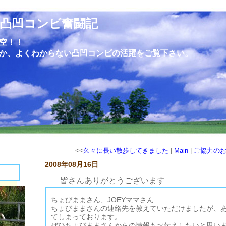
凸凹コンビ奮闘記
空！！
か、よくわからない凸凹コンビの活躍をご覧下さい。
<<
久々に長い散歩してきました
|
Main
|
ご協力の
2008年08月16日
皆さんありがとうございます
格君の椎間板ヘルニアの件では、皆さんからいただいた情報は全て格mamaさんにお伝えしております。
複数の病院を紹介する形となっていますので、ご紹介いただいた病院へすぐに行くことは無い場合もありますが、格家としては色々選択出来る状況になっており、万が一治療に効果がなくても次の病院が・・・というように多少心にも余裕が出来ると思います。
現在の格君の状態ですが、目に見えての回復は無いものの、トイレに自力で行けるようになってきているようですので、一番悪い状態からは回復に向かっているようです。
今回の件で泰造・悟空が何事も無く過ごしてくれることを願ってますが、万が一何かあっても心強い仲間に囲まれているなと思いました。
これからもお世話になることばかりかと思いますが、皆さんよろしくお願いします。
ちょびままさん、JOEYママさん
ちょびままさんの連絡先を教えていただけましたが、
てしまっております。
ぜひちょびままさんからの情報もお伝えしたいと思い