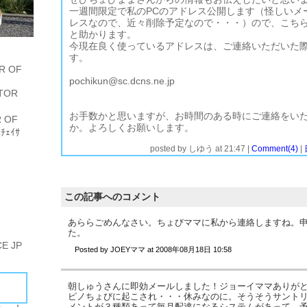
一週間限定で私のPCのアドレス公開します（怪しいメ
レスなので、近々削除予定なので・・・）ので、こち
と助かります。
今現在良く使っているアドレスは、ご連絡いただいた
す。
R OF
pochikun@sc.dcns.ne.jp
TOR
お手数かと思いますが、お時間のある時にご連絡をい
 OF
か。よろしくお願いします。
ﾁｪｲｻ
posted by
しゆう
at
21:47
|
Comment(4)
|
この記事へのコメント
あららごめんなさい。ちょびママに私から連絡しますね。
た。
E JP
Posted by
JOEYママ
at
2008年08月18日 10:58
朝しゅうさんに即効メールしました！ジョーイママありが
ピノちょびに起こされ・・・休みなのに。そうそうサント
メントが３種類あって毎月配達になるシステムがあって、