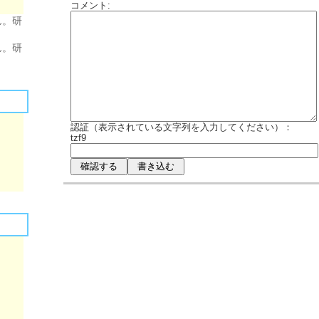
コメント:
ん。研
ん。研
認証（表示されている文字列を入力してください）：
tzf9