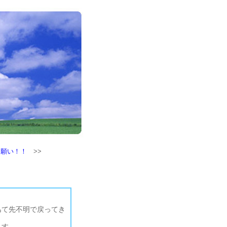
お願い！！
>>
あて先不明で戻ってき
ます。