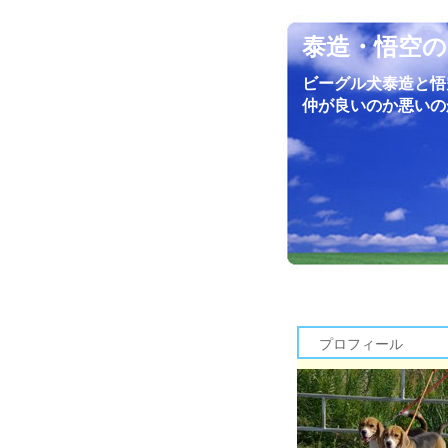
泰造・悟空の
ビーグル犬泰造と悟
仲が良いのか悪いの
プロフィール