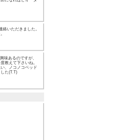
事連絡いただきました。
た。
リ興味あるのですが、
今度教えて下さいね。
思い、ノコノコベッド
(T.T)