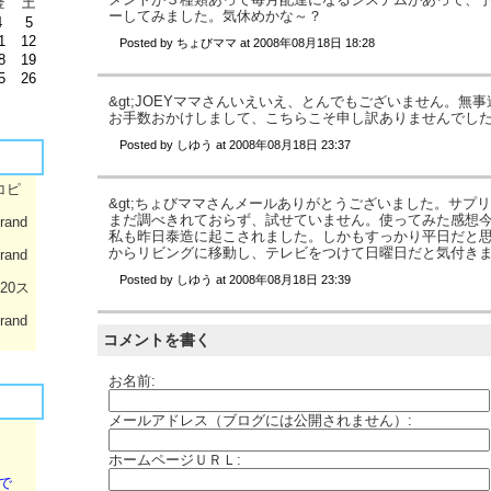
金
土
ーしてみました。気休めかな～？
4
5
1
12
Posted by
ちょびママ
at
2008年08月18日 18:28
8
19
5
26
&gt;JOEYママさんいえいえ、とんでもございません。無
お手数おかけしまして、こちらこそ申し訳ありませんでし
Posted by
しゆう
at
2008年08月18日 23:37
コピ
&gt;ちょびママさんメールありがとうございました。サプ
まだ調べきれておらず、試せていません。使ってみた感想
rand
私も昨日泰造に起こされました。しかもすっかり平日だと
からリビングに移動し、テレビをつけて日曜日だと気付きました
rand
Posted by
しゆう
at
2008年08月18日 23:39
020ス
rand
コメントを書く
お名前:
メールアドレス（ブログには公開されません）:
ホームページＵＲＬ:
で