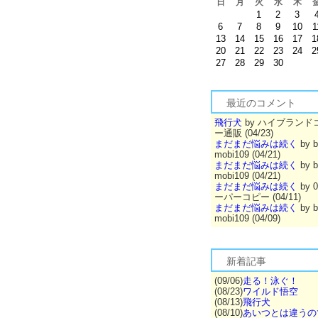
日
月
火
水
木
1
2
3
6
7
8
9
10
1
13
14
15
16
17
1
20
21
22
23
24
2
27
28
29
30
最近のコメント
飛行犬
by ハイブランド
ー通販 (04/23)
まだまだ悩みは続く
by b
mobi109 (04/21)
まだまだ悩みは続く
by b
mobi109 (04/21)
まだまだ悩みは続く
by 
ーパーコピー (04/11)
まだまだ悩みは続く
by b
mobi109 (04/09)
新着記事
(09/06)
走る！泳ぐ！
(08/23)
ワイルド悟空
(08/13)
飛行犬
(08/10)
あいつとは違うの