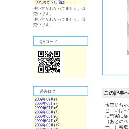
(08/10)
どうせ僕は・・・
使い方がわかってません。研
究中です。
使い方がわかってません。研
究中です。
QRコード
悟空もパワー全開になりつつあるようです。でも前より確実に落ち着きも身に付けてきました。
これからどうなっていくのか楽しみです。
過去ログ
この記事
2009年09月
(1)
2009年08月
(7)
悟空坊ちゃ
2009年07月
(6)
と、いばっ
2009年06月
(7)
に忠実に従
2009年05月
(6)
2009年04月
(8)
（あとのペ
2009年03月
(19)
ー。）泰造