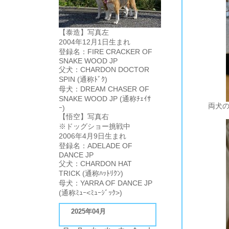
【泰造】写真左
2004年12月1日生まれ
登録名：FIRE CRACKER OF
SNAKE WOOD JP
父犬：CHARDON DOCTOR
SPIN (通称ﾄﾞｸ)
母犬：DREAM CHASER OF
SNAKE WOOD JP (通称ﾁｪｲｻ
両犬
ｰ)
【悟空】写真右
なんとなく悟空が勝ち誇っているように見えるのは私だけでしょうか。泰造負けたんじゃないよね？
そんな２頭ですが仲良くしている時間が、前よりも増えてきているように思います。
※ドッグショー挑戦中
2006年4月9日生まれ
登録名：ADELADE OF
DANCE JP
父犬：CHARDON HAT
TRICK (通称ﾊｯﾄﾘｸﾝ)
母犬：YARRA OF DANCE JP
(通称ﾐｭｰ<ﾐｭｰｼﾞｯｸ>)
2025年04月