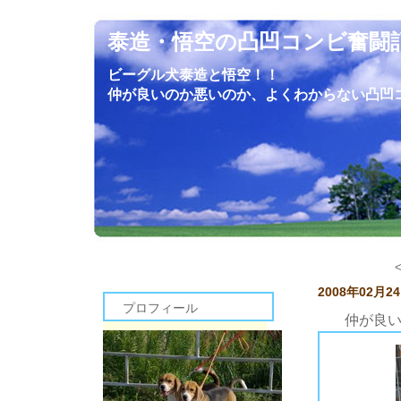
泰造・悟空の凸凹コンビ奮闘
ビーグル犬泰造と悟空！！
仲が良いのか悪いのか、よくわからない凸凹
2008年02月2
プロフィール
仲が良
バリケンから出た後だけ、ガウガウっとやり合う２頭ですが、私の前では泰造はそれほど激しく悟空を攻撃しなくなってきました。