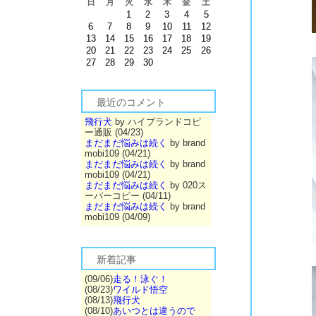
日
月
火
水
木
金
土
1
2
3
4
5
6
7
8
9
10
11
12
13
14
15
16
17
18
19
20
21
22
23
24
25
26
最近この体勢で良く寝ます。前まではこんなに綺麗に並んで寝る事はなかったんですけどね～。
27
28
29
30
最近のコメント
飛行犬
by ハイブランドコピ
ー通販 (04/23)
まだまだ悩みは続く
by brand
mobi109 (04/21)
まだまだ悩みは続く
by brand
mobi109 (04/21)
まだまだ悩みは続く
by 020ス
ーパーコピー (04/11)
まだまだ悩みは続く
by brand
mobi109 (04/09)
新着記事
(09/06)
走る！泳ぐ！
(08/23)
ワイルド悟空
(08/13)
飛行犬
(08/10)
あいつとは違うので