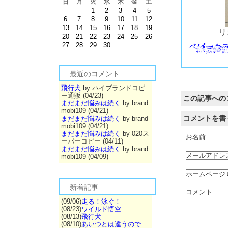
日
月
火
水
木
金
土
1
2
3
4
5
6
7
8
9
10
11
12
13
14
15
16
17
18
19
リ
20
21
22
23
24
25
26
27
28
29
30
ベビーク
・
・
・
：生後１５ヶ月以上、２４ヶ月未満 ←悟空のクラ
・
・
：生後９ヶ月以上でチャンピオン資格取得犬
ショーではジュニアクラス以上が同じ土俵というか、ビーグルでの一番を競うわけ
小学校高学年くらいの子がハンドラ
パピー
ジュニ
ヤング
アダル
チャン
悟空は２歳（２４ヶ月）になっていませんので、ショーにはヤングアダルトくらすというクラスで出場します。（↓ダンス家HPより無断でコピペ実施という暴挙）
・
じゃあー悟空はヤングアダルトクラスの中では一番だったんだね～と思われるかもしれませんが、当日ヤングアダルトクラスは悟空だけでしたので～。
１頭だけの参加でも一席となるという裏話があるのでした。
もう少しショーについて話しますと・・・FCIの場合ですもっと小さい大会の場合は若干異なります。ジュニアクラスからアダルトクラスまでの一番（一席と呼ばれます）
あくまでも簡単に説明するとこんな感じです。
そのうちCC、MCCと呼ばれるものについてご説明します。
で、何が言いたいかというと悟空が凄いと呼ばれるには程遠い状況ってことで・・・。
皆さんがショーに出て凄い、凄いと言っていただけるので、実情をお伝えしないとショーに出ることが凄い事と思われるかなぁ～なんて思ったもので・・・。
ショーには血統書がありJKCの会員ならば誰でも参加出来ますので～。
最近のコメント
飛行犬
by ハイブランドコピ
ー通販 (04/23)
この記事への
まだまだ悩みは続く
by brand
mobi109 (04/21)
コメントを書
まだまだ悩みは続く
by brand
mobi109 (04/21)
まだまだ悩みは続く
by 020ス
お名前:
ーパーコピー (04/11)
まだまだ悩みは続く
by brand
メールアドレ
mobi109 (04/09)
ホームページ
新着記事
コメント:
(09/06)
走る！泳ぐ！
(08/23)
ワイルド悟空
(08/13)
飛行犬
(08/10)
あいつとは違うので