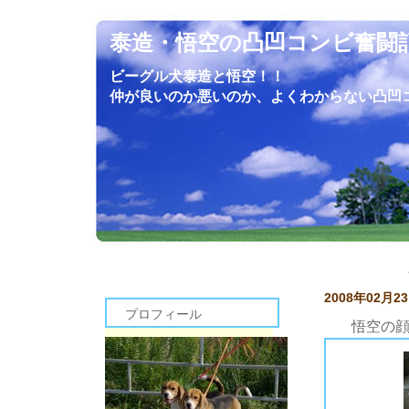
泰造・悟空の凸凹コンビ奮闘
ビーグル犬泰造と悟空！！
仲が良いのか悪いのか、よくわからない凸凹
2008年02月2
プロフィール
悟空の
泰造や悟空を連れて行けず、どこかに預けて戻ってくると、表情がやや険しいというか、顔つきが厳しく帰ってくる我が家の２頭。
今回は悟空だけ長期に渡り家にいませんでしたので、帰ってきてからの悟空の表情も穏やかな表情ではありませんでした。
昨日くらいからやっと表情も和らいできて、疲れもとれてきたのかなと思っています。