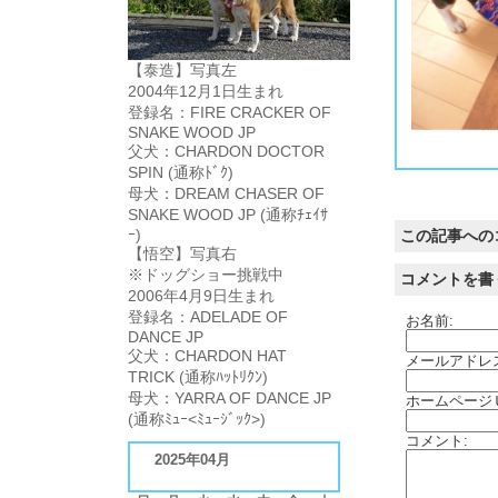
【泰造】写真左
2004年12月1日生まれ
登録名：FIRE CRACKER OF
SNAKE WOOD JP
意外と嫌がらずに大人しくしていたようです。私が帰ってきてからは嫌がっていたので、眠かったので素直に巻かれただけかもしれませんね。
悟空坊ちゃんスカーフ似合います。これから慣れさせていつもスカーフ巻いていようかと思っています。泰造は洋服もスカーフもカラーも身につける物全て嫌いなので、悟空
父犬：CHARDON DOCTOR
SPIN (通称ﾄﾞｸ)
母犬：DREAM CHASER OF
SNAKE WOOD JP (通称ﾁｪｲｻ
ｰ)
この記事への
【悟空】写真右
※ドッグショー挑戦中
コメントを書
2006年4月9日生まれ
登録名：ADELADE OF
お名前:
DANCE JP
父犬：CHARDON HAT
メールアドレ
TRICK (通称ﾊｯﾄﾘｸﾝ)
母犬：YARRA OF DANCE JP
ホームページ
(通称ﾐｭｰ<ﾐｭｰｼﾞｯｸ>)
コメント:
2025年04月