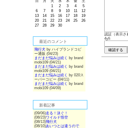
日
月
火
水
木
金
土
1
2
3
4
5
6
7
8
9
10
11
12
13
14
15
16
17
18
19
20
21
22
23
24
25
26
27
28
29
30
認証（表示さ
4yfi
最近のコメント
飛行犬
by ハイブランドコピ
ー通販 (04/23)
まだまだ悩みは続く
by brand
mobi109 (04/21)
まだまだ悩みは続く
by brand
mobi109 (04/21)
まだまだ悩みは続く
by 020ス
ーパーコピー (04/11)
まだまだ悩みは続く
by brand
mobi109 (04/09)
新着記事
(09/06)
走る！泳ぐ！
(08/23)
ワイルド悟空
(08/13)
飛行犬
(08/10)
あいつとは違うので