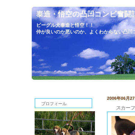
泰造・悟空の凸凹コンビ奮闘
ビーグル犬泰造と悟空！！
仲が良いのか悪いのか、よくわからない凸凹
2006年06月2
プロフィール
スカー