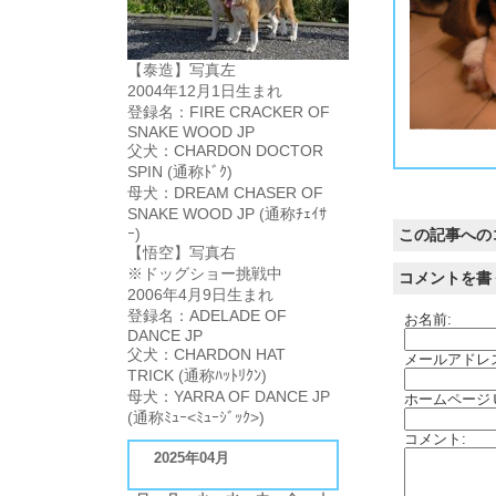
【泰造】写真左
2004年12月1日生まれ
登録名：FIRE CRACKER OF
SNAKE WOOD JP
う～ん、どんな顔になるのでしょうか？どう見ても泰造の方が良い顔に見えますね。
まだ３ヶ月前ですから、今後の成長に期待しましょう。
体の大きさに不釣合いな足の太さには見る度に感心してしまいます。バカでかくなりそうな足してますが、泰造の足もこんな感じでしたので、大きくなっても泰造くらいまで
父犬：CHARDON DOCTOR
SPIN (通称ﾄﾞｸ)
母犬：DREAM CHASER OF
SNAKE WOOD JP (通称ﾁｪｲｻ
ｰ)
この記事への
【悟空】写真右
※ドッグショー挑戦中
コメントを書
2006年4月9日生まれ
登録名：ADELADE OF
お名前:
DANCE JP
父犬：CHARDON HAT
メールアドレ
TRICK (通称ﾊｯﾄﾘｸﾝ)
母犬：YARRA OF DANCE JP
ホームページ
(通称ﾐｭｰ<ﾐｭｰｼﾞｯｸ>)
コメント:
2025年04月