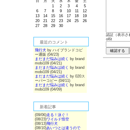
日
月
火
水
木
金
土
1
2
3
4
5
6
7
8
9
10
11
12
13
14
15
16
17
18
19
20
21
22
23
24
25
26
27
28
29
30
認証（表示さ
ol6t
最近のコメント
飛行犬
by ハイブランドコピ
ー通販 (04/23)
まだまだ悩みは続く
by brand
mobi109 (04/21)
まだまだ悩みは続く
by brand
mobi109 (04/21)
まだまだ悩みは続く
by 020ス
ーパーコピー (04/11)
まだまだ悩みは続く
by brand
mobi109 (04/09)
新着記事
(09/06)
走る！泳ぐ！
(08/23)
ワイルド悟空
(08/13)
飛行犬
(08/10)
あいつとは違うので