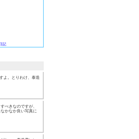
せん。それじゃなくても全然うまくならずあせっているのです。
日記
ですよ。とりわけ、泰造
。
ろすべきなのですが、
はなかなか良い写真に