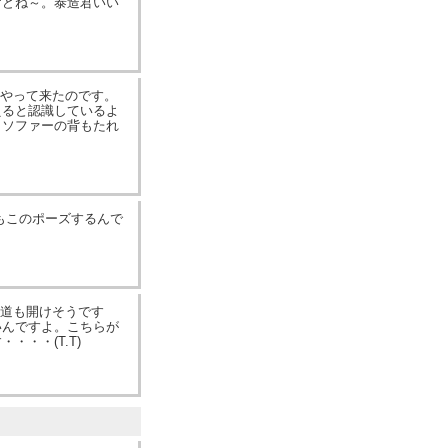
けどね～。泰造君いい
にやって来たのです。
えると認識しているよ
くソファーの背もたれ
もこのポーズするんで
の道も開けそうです
いんですよ。こちらが
・・(T.T)