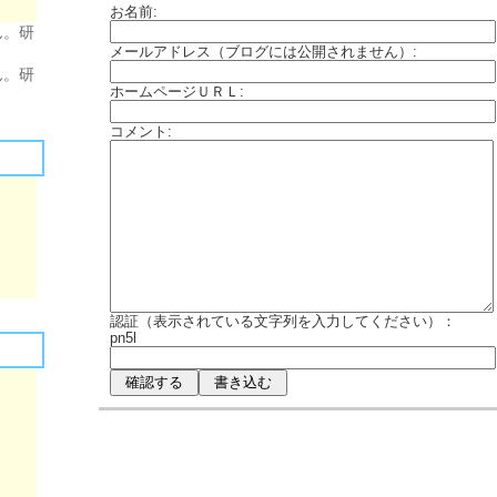
お名前:
ん。研
メールアドレス（ブログには公開されません）:
ん。研
ホームページＵＲＬ:
コメント:
認証（表示されている文字列を入力してください）：
pn5l