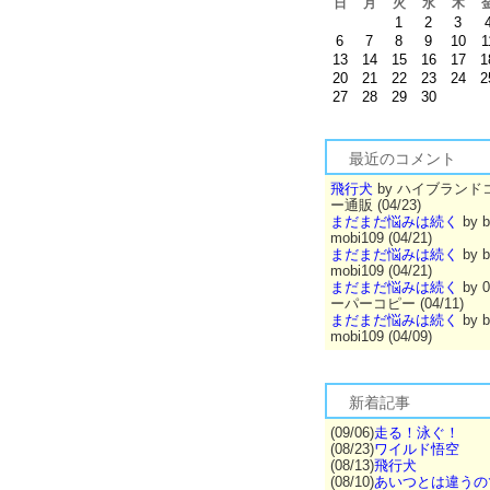
日
月
火
水
木
1
2
3
6
7
8
9
10
1
13
14
15
16
17
1
20
21
22
23
24
2
27
28
29
30
最近のコメント
飛行犬
by ハイブランド
ー通販 (04/23)
まだまだ悩みは続く
by b
mobi109 (04/21)
まだまだ悩みは続く
by b
mobi109 (04/21)
まだまだ悩みは続く
by 
ーパーコピー (04/11)
まだまだ悩みは続く
by b
mobi109 (04/09)
新着記事
(09/06)
走る！泳ぐ！
(08/23)
ワイルド悟空
(08/13)
飛行犬
(08/10)
あいつとは違うの