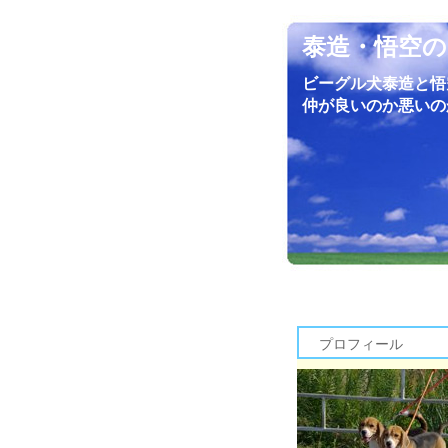
泰造・悟空の
ビーグル犬泰造と悟
仲が良いのか悪いの
プロフィール