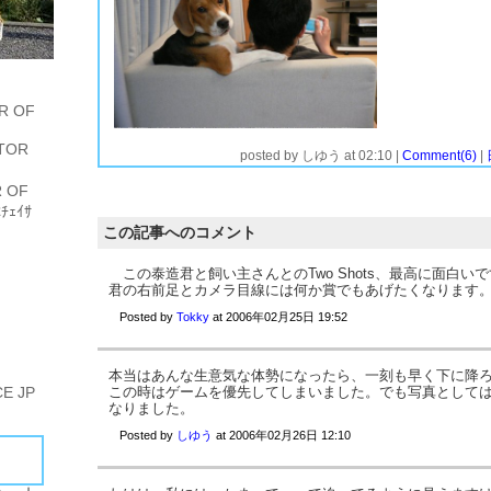
R OF
が、しかし飼い主としてこの体勢はかなり納得いかないものがありました。ゲームにも集中できず負けたその後は、「ごらぁ、どこに乗ってやがんだぁ！！俺様に手をかけるとはいい根性してんじゃねぇか」とゲームがうまくならない八つ当たりを含んで泰造に説教をしました。元々この場所は泰造が好きな場所なのですが、それとこれとは話が別です。前までは一切ソファにも上がらせませんでしたが、今では私達が座って無い時は許しています。それでもこの体勢は簡単に許せませんでした。
泰造め調子によりやがって、そう簡単にリーダーの座は譲れないのだ。
PSPやっていると泰造が応援（邪魔）にやってきました。私の肩に手をかけ、がんばれよと応援してくれています。私はウイニングイレブン必死にやっているので、泰造なんて相手にしてられません。相手にしてたら試合に勝てま
TOR
posted by
しゆう
at
02:10
|
Comment(6)
|
 OF
ﾁｪｲｻ
この記事へのコメント
この泰造君と飼い主さんとのTwo Shots、最高に面白い
君の右前足とカメラ目線には何か賞でもあげたくなります
Posted by
Tokky
at
2006年02月25日 19:52
本当はあんな生意気な体勢になったら、一刻も早く下に降
E JP
この時はゲームを優先してしまいました。でも写真として
なりました。
Posted by
しゆう
at
2006年02月26日 12:10