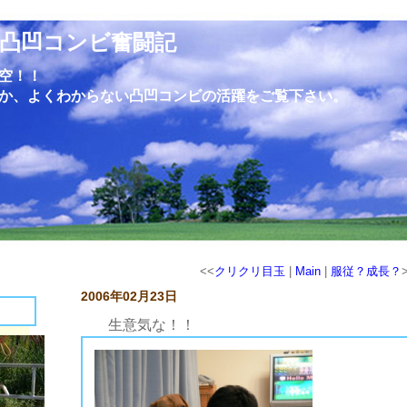
凸凹コンビ奮闘記
空！！
か、よくわからない凸凹コンビの活躍をご覧下さい。
<<
クリクリ目玉
|
Main
|
服従？成長？
2006年02月23日
生意気な！！