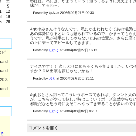
わはは。私には、かまって～って迫ってるように見えます
金
土
味だしてるわ～。
4
5
1
12
Posted by
ゆみ
at
2006年02月27日 00:33
8
19
5
26
&gt;ゆみさんそうなんです。私にかまわれたくてあの場所
あの体勢になるといつも怒られているので、かまってもら
うです。私が相手にしてやらないとあの位置か、さらに高
の上に乗ってアピールしてきます。
Posted by
しゆう
at
2006年02月27日 16:13
コピ
rand
ナイスです！！ 久しぶりにめちゃくちゃ笑えました。いつ
rand
すか？ＣＭ出演も夢じゃないかも！
Posted by
おと
at
2006年02月28日 23:11
020ス
rand
&gt;おとさん狙ってこういうポーズできれば、タレント犬
が、こちらがやって欲しい時はこういうポーズ全然やらな
邪魔だなと思う時にあそこへやってき来ることが多いのです・・
Posted by
しゆう
at
2006年03月02日 06:57
コメントを書く
で