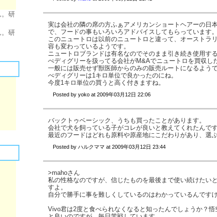
ん。研
実は会社の隣の席の方ふぁアメリカンショートヘアーの日
で、フードの事もいろいろアドバイスしてもらっています
ん。研
このニュートロは以前のニュートロと違って、オーストラ
容も変わっているようです。
ニュートロブランドは有名なのでそのまま引き続き使用す
ぺディグリーを扱ってる会社がM&Aでニュートロを買収し
一般には販売せず獣医師からのみの販売ルートになるよう
べディグリーは1キロ単位で良かったのにね。
今度1キロ単位の買うと高く付きますね。
Posted by
yoko
at
2009年03月12日 22:06
バックトゥベーシック、うちも買ったことがあります。
会社で犬を飼っている子がコレが良いと教えてくれたんで
最近のフードはどれも原料や原産地にこだわりがあり、選
Posted by
ハルクママ
at
2009年03月12日 23:44
>mahoさん
私の性格なのですが、信じたものを最後まで使い続けたい
すよ。
自分で勝手に事を難しくしているのはわかっているんです
Vivo君は2度と食べられなくなると知ったんでしょうか？
と良いのですが、毎日苦戦しています。