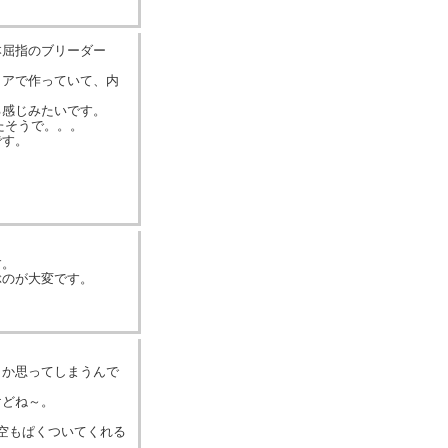
本屈指のブリーダー
。
リアで作っていて、内
る感じみたいです。
たそうで。。。
です。
す。
ぶのが大変です。
とか思ってしまうんで
けどね～。
悟空もぱくついてくれる