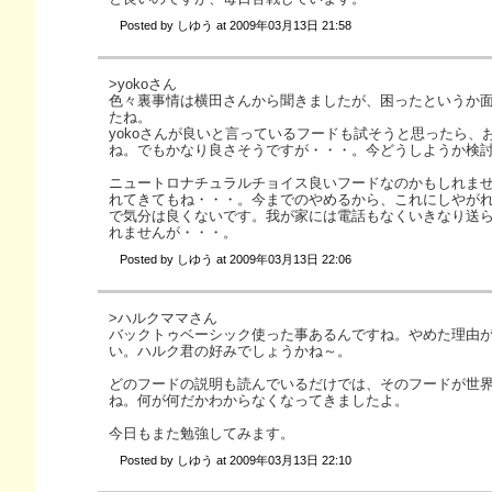
Posted by
しゆう
at
2009年03月13日 21:58
>yokoさん
色々裏事情は横田さんから聞きましたが、困ったというか
たね。
yokoさんが良いと言っているフードも試そうと思ったら、
ね。でもかなり良さそうですが・・・。今どうしようか検
ニュートロナチュラルチョイス良いフードなのかもしれま
れてきてもね・・・。今までのやめるから、これにしやが
で気分は良くないです。我が家には電話もなくいきなり送
れませんが・・・。
Posted by
しゆう
at
2009年03月13日 22:06
>ハルクママさん
バックトゥベーシック使った事あるんですね。やめた理由
い。ハルク君の好みでしょうかね～。
どのフードの説明も読んでいるだけでは、そのフードが世
ね。何が何だかわからなくなってきましたよ。
今日もまた勉強してみます。
Posted by
しゆう
at
2009年03月13日 22:10