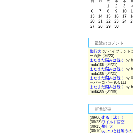
日
月
火
水
木
1
2
3
6
7
8
9
10
1
13
14
15
16
17
1
20
21
22
23
24
2
27
28
29
30
最近のコメント
飛行犬
by ハイブランド
ー通販 (04/23)
まだまだ悩みは続く
by b
mobi109 (04/21)
まだまだ悩みは続く
by b
mobi109 (04/21)
まだまだ悩みは続く
by 
ーパーコピー (04/11)
まだまだ悩みは続く
by b
mobi109 (04/09)
新着記事
(09/06)
走る！泳ぐ！
(08/23)
ワイルド悟空
(08/13)
飛行犬
(08/10)
あいつとは違うの