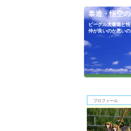
泰造・悟空の
ビーグル犬泰造と悟
仲が良いのか悪いの
プロフィール