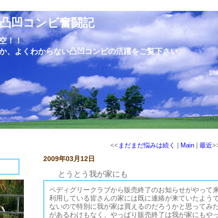
凸凹コンビ奮闘記
空！！
か、よくわからない凸凹コンビの活躍をご覧下さい。
<<
まだまだ悩みは続く
|
Main
|
最近
>
2009年03月12日
とうとう我が家にも
ペディグリークラブから販売終了のお知らせがやって
利用している皆さんの家には既に連絡が来ていたよう
ないので特別に我が家は買えるのだろうかと思ってみ
があるわけもなく、やっぱり販売終了は我が家にもや