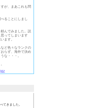
ますが、まあこれも問
。
調べることにしまし
を頼んでみました。説
と思ってしまいます
思います。
ムなど色々なランクの
ておらず、海外で決め
ような・・・。
～。
日記
食べてきました。