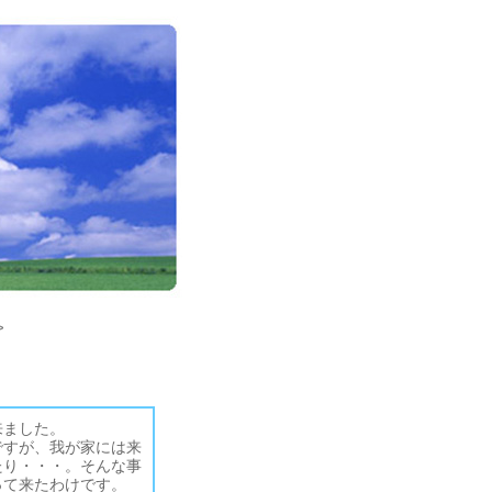
>
来ました。
ですが、我が家には来
たり・・・。そんな事
って来たわけです。