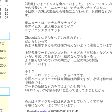
金
土
2歳頃まではアイムスを食べていました。（ペットショップ
4
5
その後長いこと ニュートロ ナチュラルチョイスを…
1
12
今は以下の3社の製品なら種類にこだわらず、お買得なもの
8
19
す。
5
26
※ニュートロ ナチュラルチョイス
※アイムス 成犬用ラム＆ライス
※サイエンスダイエット
Chocoはなんでも食べてくれるのです。
だからといって
コピ
あまり粗悪すぎるものは極力与えないように注意していま
rand
上記各種フードのカンズメ他、ときどき『自然食』などと
いろいろ試してみますが…結局なんでも食べるし
rand
よく解らないのでいつの間にか、上記の3社の製品
に戻っています。
020ス
今？？
rand
ニュートロ ナチュラル チョイスです。
今回ペディグリーでの販売価格は納得ですが、小袋は粒の
で残念です。
フードの新鮮なものを与えようかと思うと
4キロくらいの小袋が良いと思って使ってきましたから…
Vivoはペディグリーにはあきあきしていたようですが
今頃になって、ぱくついています。
で
Posted by
maho
at
2009年03月12日 21:41