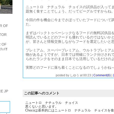
ニュートロ ナチュラル チョイスの試供品が入って
題無く食すことでしょう。だってビーグルですからね
今回の件を機会に今までさぼっていたフードについて
た。
R OF
まずはバックトゥベーシックなるフードの無料試供品
TOR
明読んでいるとどのフードも優れているのではないか
が、皆さんと情報交換しながらフードを選定したいと
 OF
ﾁｪｲｻ
プレミアム、スーパープレミアム、ウルトラプレミア
物があるようですが、日本では明確にランク分けされ
られたランクをそのまま日本でも活用しているだけの
実際どのフードに落ち着くことになるのでしょうかね
posted by
しゆう
at
00:23
|
Comment(6)
|
E JP
この記事へのコメント
ニュートロ ナチュラル チョイス
悪くないと思います。
Chocoは基本的にはニュートロ ナチュラル チョイスを