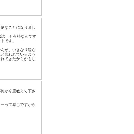
面倒なことになりまし
お試しも有料なんです
討中です。
せんが、いきなり送ら
れと言われているよう
られてきたからかもし
が何か今度教えて下さ
界一って感じですから