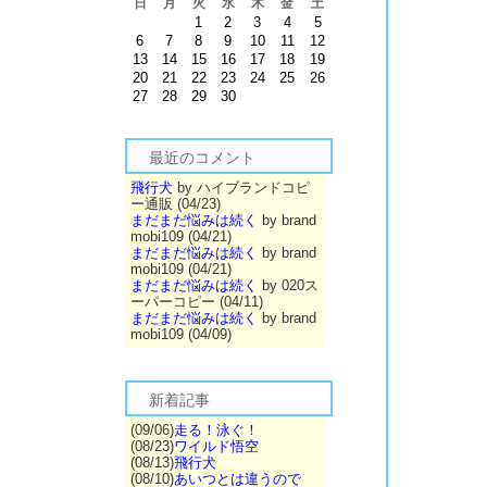
日
月
火
水
木
金
土
1
2
3
4
5
6
7
8
9
10
11
12
13
14
15
16
17
18
19
20
21
22
23
24
25
26
27
28
29
30
最近のコメント
飛行犬
by ハイブランドコピ
ー通販 (04/23)
まだまだ悩みは続く
by brand
mobi109 (04/21)
まだまだ悩みは続く
by brand
mobi109 (04/21)
まだまだ悩みは続く
by 020ス
ーパーコピー (04/11)
まだまだ悩みは続く
by brand
mobi109 (04/09)
新着記事
(09/06)
走る！泳ぐ！
(08/23)
ワイルド悟空
(08/13)
飛行犬
(08/10)
あいつとは違うので