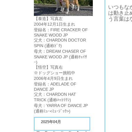
いつもな
は動き止
う言葉は
【泰造】写真左
2004年12月1日生まれ
登録名：FIRE CRACKER OF
SNAKE WOOD JP
父犬：CHARDON DOCTOR
SPIN (通称ﾄﾞｸ)
母犬：DREAM CHASER OF
SNAKE WOOD JP (通称ﾁｪｲｻ
ｰ)
【悟空】写真右
※ドッグショー挑戦中
2006年4月9日生まれ
登録名：ADELADE OF
DANCE JP
父犬：CHARDON HAT
TRICK (通称ﾊｯﾄﾘｸﾝ)
母犬：YARRA OF DANCE JP
(通称ﾐｭｰ<ﾐｭｰｼﾞｯｸ>)
2025年04月