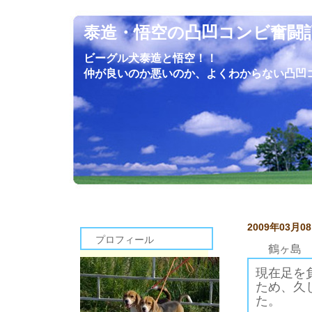
泰造・悟空の凸凹コンビ奮闘
ビーグル犬泰造と悟空！！
仲が良いのか悪いのか、よくわからない凸凹
2009年03月0
プロフィール
鶴ヶ島
現在足を
ため、久
た。