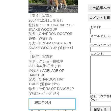
この記事への
【泰造】写真左
コメントを書
2004年12月1日生まれ
登録名：FIRE CRACKER OF
お名前:
SNAKE WOOD JP
父犬：CHARDON DOCTOR
メールアドレ
SPIN (通称ﾄﾞｸ)
母犬：DREAM CHASER OF
ホームページ
SNAKE WOOD JP (通称ﾁｪｲｻ
ｰ)
コメント:
【悟空】写真右
※ドッグショー挑戦中
2006年4月9日生まれ
登録名：ADELADE OF
DANCE JP
父犬：CHARDON HAT
TRICK (通称ﾊｯﾄﾘｸﾝ)
母犬：YARRA OF DANCE JP
(通称ﾐｭｰ<ﾐｭｰｼﾞｯｸ>)
認証（表示さ
9vvo
2025年04月