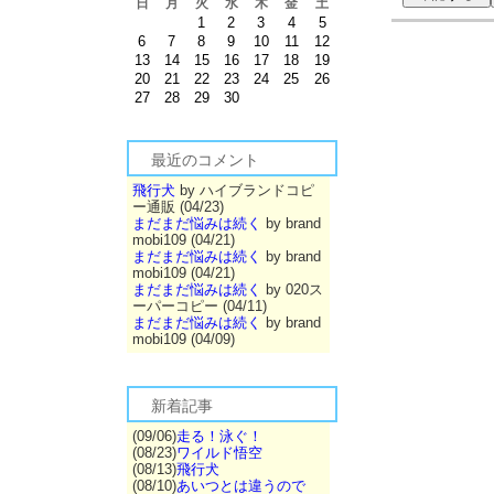
日
月
火
水
木
金
土
1
2
3
4
5
6
7
8
9
10
11
12
13
14
15
16
17
18
19
20
21
22
23
24
25
26
27
28
29
30
最近のコメント
飛行犬
by ハイブランドコピ
ー通販 (04/23)
まだまだ悩みは続く
by brand
mobi109 (04/21)
まだまだ悩みは続く
by brand
mobi109 (04/21)
まだまだ悩みは続く
by 020ス
ーパーコピー (04/11)
まだまだ悩みは続く
by brand
mobi109 (04/09)
新着記事
(09/06)
走る！泳ぐ！
(08/23)
ワイルド悟空
(08/13)
飛行犬
(08/10)
あいつとは違うので