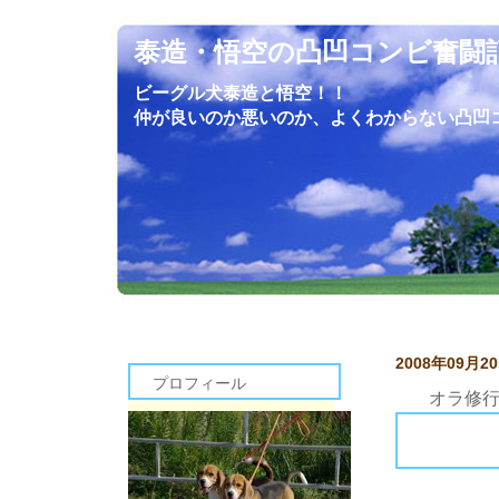
泰造・悟空の凸凹コンビ奮闘
ビーグル犬泰造と悟空！！
仲が良いのか悪いのか、よくわからない凸凹
2008年09月2
プロフィール
オラ修
悟空坊ちゃんは久しぶりに栗橋へ修行に行きました。相当嫌そうな顔してましたよ。興奮しない限りめったに吠えない悟空が、吠えまくってアピールしていました。泰造は外
悟空の妹バロッサは一足先にやって来ていました。相変わらず悟空と同じ顔しています。バロッサもまだショーモードになっていないような表情してましたね～。冬に向けて
来週サマーランドでショーに復帰する悟空坊ちゃん。そろそろ初CC獲得という結果を見てみたいものです。