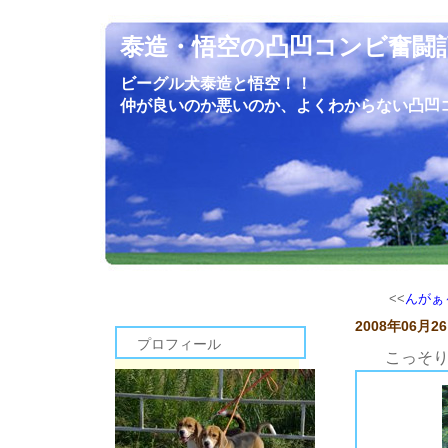
泰造・悟空の凸凹コンビ奮闘
ビーグル犬泰造と悟空！！
仲が良いのか悪いのか、よくわからない凸凹
<<
んがぁ
2008年06月2
プロフィール
こっそ
皆さんこんにちは僕泰造です。
悟空がショーに出るため長野で準備していた頃、僕は同じ長野県内で楽しんでいました。