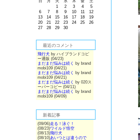
日
月
火
水
木
金
土
1
2
3
4
5
6
7
8
9
10
11
12
13
14
15
16
17
18
19
20
21
22
23
24
25
26
27
28
29
30
最近のコメント
飛行犬
by ハイブランドコピ
ー通販 (04/23)
まだまだ悩みは続く
by brand
mobi109 (04/21)
まだまだ悩みは続く
by brand
mobi109 (04/21)
まだまだ悩みは続く
by 020ス
ーパーコピー (04/11)
まだまだ悩みは続く
by brand
mobi109 (04/09)
新着記事
(09/06)
走る！泳ぐ！
(08/23)
ワイルド悟空
(08/13)
飛行犬
(08/10)
あいつとは違うので