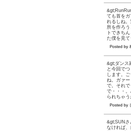
&gt;R
ても首をガ
れるしね。
所を作ろう
トできちん
た僕を見て
Posted by
&gt;ダ
と今回でつ
します。ご
ね。ガァー
で。それで
で・・・。
られちゃう
Posted by
&gt;S
なければ、