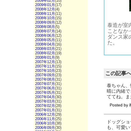
2009年02月
(10)
2009年01月
(17)
2008年12月
(4)
2008年11月
(11)
2008年10月
(15)
2008年09月
(12)
こんな感じで楽しく過ごしていたのでした。
ちなみに悟空のおばあちゃんがダンス、お母さんがミュー、おばさんがモニです。チップ君はヤンキボーイ出身の先輩犬です。
こんなに楽しいことしていたってのは、悟空には内緒だよ。悟空にばれると妹のバロッサにもばれてダンス家は大騒動になるからね。
ではまた悟空に内緒で楽しいことがあったらご報告します。
泰造
泰造が室
2008年08月
(5)
ことなか
2008年07月
(14)
2008年06月
(12)
ダンス家
2008年05月
(11)
た。
2008年04月
(16)
2008年03月
(21)
2008年02月
(19)
2008年01月
(9)
2007年12月
(13)
2007年11月
(15)
2007年10月
(23)
この記事
2007年09月
(23)
2007年08月
(31)
2007年07月
(31)
泰ちゃん、
2007年06月
(31)
晴に内緒で
2007年05月
(31)
ててね。ま
2007年04月
(30)
2007年03月
(31)
Posted by
2007年02月
(28)
2007年01月
(31)
2006年12月
(29)
2006年11月
(25)
ドッグショ
2006年10月
(38)
も、可愛い
2006年09月
(30)