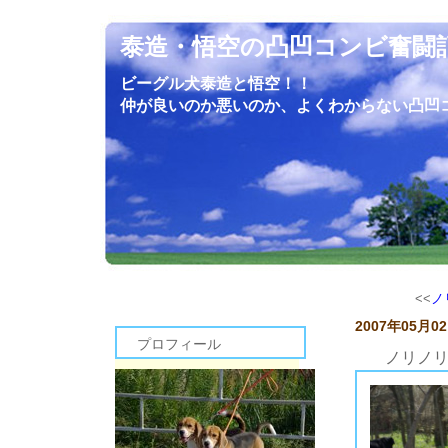
泰造・悟空の凸凹コンビ奮闘
ビーグル犬泰造と悟空！！
仲が良いのか悪いのか、よくわからない凸凹
<<
ノ
2007年05月0
プロフィール
ノリノ