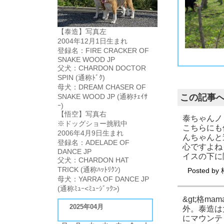
【泰造】写真左
2004年12月1日生まれ
登録名：FIRE CRACKER OF
楽しい時の泰造の顔は最高です。こちらまで楽しくなってくる顔をしています。
日ごろ悟空に対するストレスをたっぷり発散してもらいましょう。
泰造より小さい子だと相手にならないので、これくらい大きい犬が相手してくれると、飼い主としても大変たすかります。多少手荒にされても全然問題無いのですが、大きな
それにしても本当に楽しそうです。
SNAKE WOOD JP
父犬：CHARDON DOCTOR
SPIN (通称ﾄﾞｸ)
母犬：DREAM CHASER OF
SNAKE WOOD JP (通称ﾁｪｲｻ
この記事
ｰ)
【悟空】写真右
泰ちゃんノ
※ドッグショー挑戦中
こちらにも
2006年4月9日生まれ
んちゃんと
登録名：ADELADE OF
心ですよね
DANCE JP
イスの下に
父犬：CHARDON HAT
TRICK (通称ﾊｯﾄﾘｸﾝ)
Posted by
母犬：YARRA OF DANCE JP
(通称ﾐｭｰ<ﾐｭｰｼﾞｯｸ>)
&gt;格
2025年04月
外。泰造は
にマウンテ