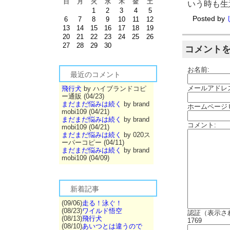
日
月
火
水
木
金
土
いう時も生
1
2
3
4
5
Posted by
6
7
8
9
10
11
12
13
14
15
16
17
18
19
20
21
22
23
24
25
26
27
28
29
30
コメント
お名前:
最近のコメント
メールアドレ
飛行犬
by ハイブランドコピ
ー通販 (04/23)
まだまだ悩みは続く
by brand
ホームページ
mobi109 (04/21)
まだまだ悩みは続く
by brand
コメント:
mobi109 (04/21)
まだまだ悩みは続く
by 020ス
ーパーコピー (04/11)
まだまだ悩みは続く
by brand
mobi109 (04/09)
新着記事
(09/06)
走る！泳ぐ！
(08/23)
ワイルド悟空
認証（表示さ
(08/13)
飛行犬
1769
(08/10)
あいつとは違うので