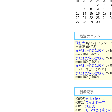
日
月
火
水
木
1
2
3
6
7
8
9
10
1
13
14
15
16
17
1
20
21
22
23
24
2
27
28
29
30
最近のコメント
飛行犬
by ハイブランド
ー通販 (04/23)
まだまだ悩みは続く
by b
mobi109 (04/21)
まだまだ悩みは続く
by b
mobi109 (04/21)
まだまだ悩みは続く
by 
ーパーコピー (04/11)
まだまだ悩みは続く
by b
mobi109 (04/09)
新着記事
(09/06)
走る！泳ぐ！
(08/23)
ワイルド悟空
(08/13)
飛行犬
(08/10)
あいつとは違うの