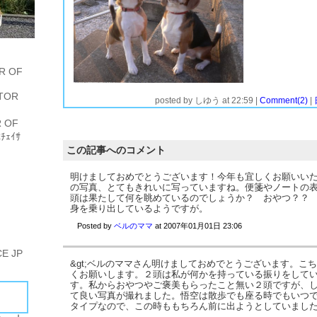
R OF
今年は６月から悟空がやって来たり、ひたすら車で走りまくって和歌山へ行ったりと色々ありましたが、何とか無事に新年を迎えることができそうです。
お会い出来た方、コメントでアドバイスいただいてお世話になった方、犬つながりながら飲み会でたくさん会った方など色々な出会いがありました。皆さん本当にありがとうございました。
写真は今年最後の散歩へ私と奥さんと泰造、悟空で公園に行ってきた写真です。最後の最後でとても良い写真が撮れました。神様ありがとうございます。
来年もパワフルな泰造選手と悟空坊ちゃんだと思いますが、皆さんに支えられながら頑張っていきたいと思います。
新年もよろしくお願いいたします。そして皆さん良いお年をお迎え下さいね。
しゆう
２００６年も終わろうとしています。
TOR
posted by
しゆう
at
22:59
|
Comment(2)
|
 OF
ﾁｪｲｻ
この記事へのコメント
明けましておめでとうございます！今年も宜しくお願いい
の写真、とてもきれいに写っていますね。便箋やノートの
頭は果たして何を眺めているのでしょうか？ おやつ？？
身を乗り出しているようですが。
Posted by
ベルのママ
at
2007年01月01日 23:06
E JP
&gt;ベルのママさん明けましておめでとうございます。こ
くお願いします。２頭は私が何かを持っている振りをして
す。私からおやつやご褒美もらったこと無い２頭ですが、
て良い写真が撮れました。悟空は散歩でも座る時でもいつ
タイプなので、この時ももちろん前に出ようとしていまし