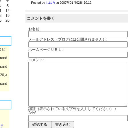
金
土
Posted by
しゆう
at
2007年01月02日 10:12
4
5
1
12
8
19
コメントを書く
5
26
お名前:
メールアドレス（ブログには公開されません）:
コピ
ホームページＵＲＬ:
rand
コメント:
rand
020ス
rand
認証（表示されている文字列を入力してください）：
2qh6
で