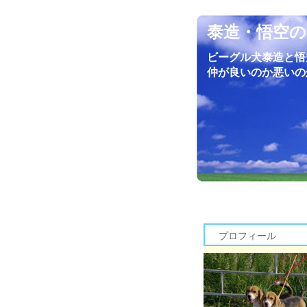
泰造・悟空の
ビーグル犬泰造と悟
仲が良いのか悪いの
プロフィール