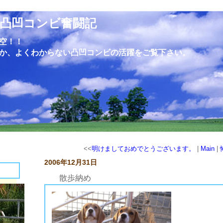
凸凹コンビ奮闘記
空！！
か、よくわからない凸凹コンビの活躍をご覧下さい。
<<
明けましておめでとうございます。
|
Main
|
2006年12月31日
散歩納め