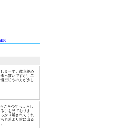
日記
たしまーす。散歩納め
表紙っぽいですが、二
 悟空坊やの方が少し
ちらこそ今年もよろし
いる手を見ておりま
しっかり騙されてくれ
でも泰造より前に出る
た。