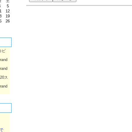
金
土
4
5
1
12
8
19
5
26
コピ
rand
rand
020ス
rand
で