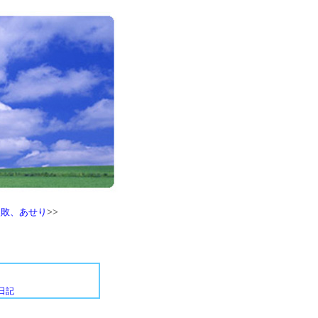
失敗、あせり
>>
日記