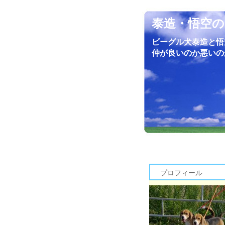
泰造・悟空の
ビーグル犬泰造と悟
仲が良いのか悪いの
プロフィール