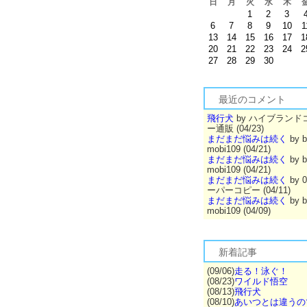
日
月
火
水
木
1
2
3
6
7
8
9
10
1
13
14
15
16
17
1
20
21
22
23
24
2
27
28
29
30
最近のコメント
飛行犬
by ハイブランド
ー通販 (04/23)
まだまだ悩みは続く
by b
mobi109 (04/21)
まだまだ悩みは続く
by b
mobi109 (04/21)
まだまだ悩みは続く
by 
ーパーコピー (04/11)
まだまだ悩みは続く
by b
mobi109 (04/09)
新着記事
(09/06)
走る！泳ぐ！
(08/23)
ワイルド悟空
(08/13)
飛行犬
(08/10)
あいつとは違うの