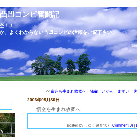
凸凹コンビ奮闘記
空！！
か、よくわからない凸凹コンビの活躍をご覧下さい。
<<
泰造も生まれ故郷へ
|
Main
|
いかん、まずい、
2006年08月30日
悟空を生まれ故郷へ
そろそろ悟空をお母さんや姉、伯母、祖母達に会わせに行こうと
考えています。成長報告など含めて連れて行こうと思っています。
写真で見るだけですが、姉と悟空は似ています。妹は美形なので
すが、妹には似てません。弟は全然見ていないのでわかりません
が、たぶんあまり似ていないよう成長しているのではないかと思い
ます。
悟空のやんちゃぶりを見て絶句されたらどうしましょう。それより何
より、トイレをもう少しレベルアップさせないと、他所様の家で好き勝
手されては出入り禁止になるというものです。
やはりトイレの躾は気合入れて根気良くがんばらないとダメですね。
よ～し、頑張ります。
posted by
しゆう
at
07:07
|
Comment(0)
|