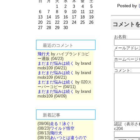
日
月
火
水
木
金
土
Posted by
1
2
3
4
5
6
7
8
9
10
11
12
13
14
15
16
17
18
19
20
21
22
23
24
25
26
コメント
27
28
29
30
お名前:
最近のコメント
メールアドレ
飛行犬
by ハイブランドコピ
ー通販 (04/23)
ホームページ
まだまだ悩みは続く
by brand
mobi109 (04/21)
コメント:
まだまだ悩みは続く
by brand
mobi109 (04/21)
まだまだ悩みは続く
by 020ス
ーパーコピー (04/11)
まだまだ悩みは続く
by brand
mobi109 (04/09)
新着記事
(09/06)
走る！泳ぐ！
認証（表示さ
(08/23)
ワイルド悟空
c204
(08/13)
飛行犬
(08/10)
あいつとは違うので