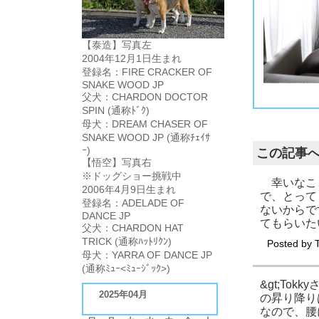
【泰造】写真左
2004年12月1日生まれ
登録名：FIRE CRACKER OF
SNAKE WOOD JP
最近は私が泰造選手を追いかけるとこのソファーからも飛び降りて逃げるようになりました。前は一瞬の躊躇の後に飛び降りてましたが、今では躊躇が見られません。その躊
そろそろフェンスというかトビラというかペット関係のショップで売っているような物を購入しようか検討しています。あれって結構とうかかなり高いんですよね。どうしえ
泰造は私にかまって欲しくてしょうがないので、逃げ回ったりしているのでしょうが、こちらはかまってやっているのではなく、捕まえて怒りたい時もあれば、ヒゲをチョキ
父犬：CHARDON DOCTOR
SPIN (通称ﾄﾞｸ)
母犬：DREAM CHASER OF
SNAKE WOOD JP (通称ﾁｪｲｻ
ｰ)
この記事
【悟空】写真右
※ドッグショー挑戦中
幸いなこと
2006年4月9日生まれ
で、とって
登録名：ADELADE OF
ないからで
DANCE JP
てもらいた
父犬：CHARDON HAT
TRICK (通称ﾊｯﾄﾘｸﾝ)
Posted by
母犬：YARRA OF DANCE JP
(通称ﾐｭｰ<ﾐｭｰｼﾞｯｸ>)
&gt;To
2025年04月
の昇り降り
なので、腰