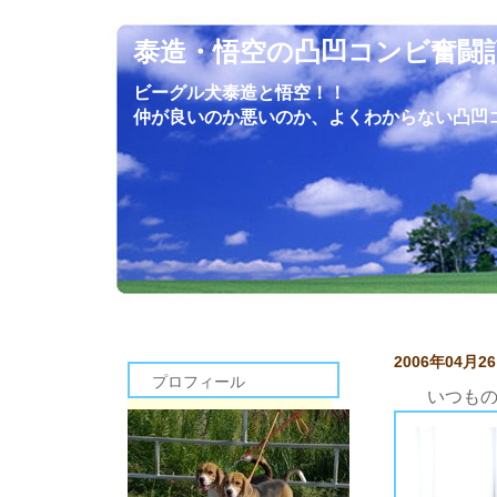
泰造・悟空の凸凹コンビ奮闘
ビーグル犬泰造と悟空！！
仲が良いのか悪いのか、よくわからない凸凹
2006年04月2
プロフィール
いつも