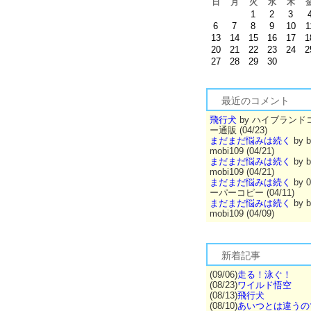
日
月
火
水
木
1
2
3
6
7
8
9
10
1
13
14
15
16
17
1
20
21
22
23
24
2
27
28
29
30
最近のコメント
飛行犬
by ハイブランド
ー通販 (04/23)
まだまだ悩みは続く
by b
mobi109 (04/21)
まだまだ悩みは続く
by b
mobi109 (04/21)
まだまだ悩みは続く
by 
ーパーコピー (04/11)
まだまだ悩みは続く
by b
mobi109 (04/09)
新着記事
(09/06)
走る！泳ぐ！
(08/23)
ワイルド悟空
(08/13)
飛行犬
(08/10)
あいつとは違うの