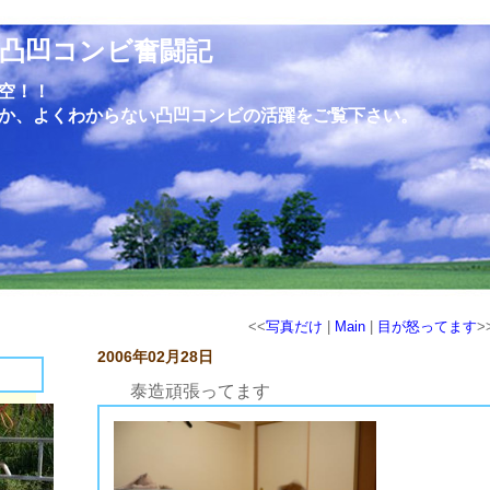
凸凹コンビ奮闘記
空！！
か、よくわからない凸凹コンビの活躍をご覧下さい。
<<
写真だけ
|
Main
|
目が怒ってます
>
2006年02月28日
泰造頑張ってます