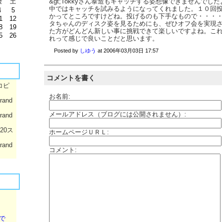
&gt;Tokkyさん泰造もキャッチする姿想像できませんでし
金
土
中ではキャッチを試みるようになってくれました。１０回
4
5
かってところですけどね。投げるのも下手なもので・・・・。
1
12
タちゃんのディスク姿を見るためにも、ぜひオフ会を実現
8
19
た方がどんどん新しい事に挑戦できて楽しいですよね。こ
5
26
れって感じで良いことだと思います。
Posted by
しゆう
at
2006年03月03日 17:57
コメントを書く
コピ
お名前:
rand
メールアドレス（ブログには公開されません）:
rand
020ス
ホームページＵＲＬ:
rand
コメント:
で