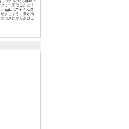
たよ。気づいたら部屋の
投げて１回取るかどう
&gt;ボス子さんロ
させましょう。欲が出
れが出来たから次はこ