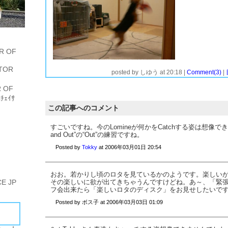
R OF
追いかけてキャッチしようとしてくれるのは問題ないのですが、咥えてから私のところになかなか持って来ないのが悩みです。私が泰造のそばに行くと動きだすのですが、それまではディスクを噛み噛みしようとしたり、私の方に戻って来たかと思えば通過して逃げ回ったりしてくれます。素直に私のところに戻って来た時には、これまた素直にディスク放してくれることが”多い”ので、それは良いんですけどね～。まだまだディスク道の道のりは長いようです。また色々とアドバイスもらわないとって感じです。
苦労せずに出来てしまったらつまらないかもしれないので、こうやって色々工夫して上達する方が良いかもしれないですね。私も凄い楽しんで出来てます。外では問題外です。泰造はディスクに興味なんてしめしません。こちらは春から本格的に練習します。
泰造選手ディスクのキャッチを頑張っています。写真は完全にボケてますが、このように投げると追いかけてくれるようになってきました。そしてたまにキャッチしてくれます。この写真の後にキャッチしたかどうかは内緒です。
TOR
posted by
しゆう
at
20:18
|
Comment(3)
|
 OF
ﾁｪｲｻ
この記事へのコメント
すごいですね。今のLomineが何かをCatchする姿は想像でき
and Out”の“Out”の練習ですね。
Posted by
Tokky
at
2006年03月01日 20:54
おお。若かりし頃のロタを見ているかのようです。楽しい
E JP
その楽しいに欲が出てきちゃうんですけどね。あ～、「緊
フ会出来たら「楽しいロタのディスク」をお見せしたいで
Posted by
ボス子
at
2006年03月03日 01:09