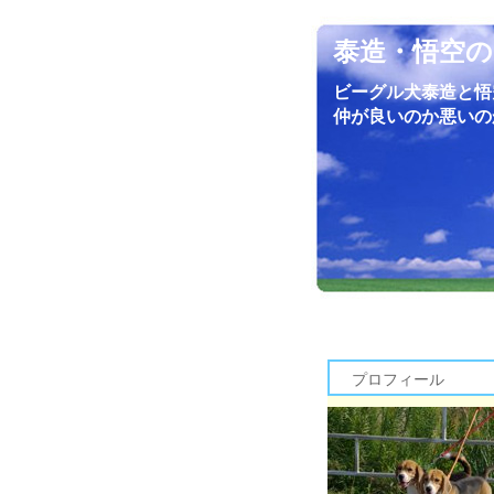
泰造・悟空の
ビーグル犬泰造と悟
仲が良いのか悪いの
プロフィール