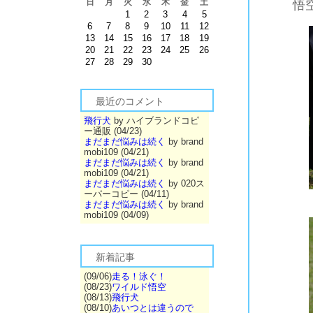
日
月
火
水
木
金
土
悟
1
2
3
4
5
6
7
8
9
10
11
12
13
14
15
16
17
18
19
20
21
22
23
24
25
26
27
28
29
30
最近のコメント
飛行犬
by ハイブランドコピ
ー通販 (04/23)
まだまだ悩みは続く
by brand
mobi109 (04/21)
まだまだ悩みは続く
by brand
mobi109 (04/21)
まだまだ悩みは続く
by 020ス
ーパーコピー (04/11)
まだまだ悩みは続く
by brand
mobi109 (04/09)
新着記事
(09/06)
走る！泳ぐ！
(08/23)
ワイルド悟空
(08/13)
飛行犬
(08/10)
あいつとは違うので