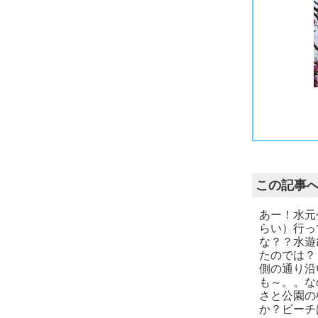
風が少し強く肌寒く感じることもありましたが、春を十分に感じられました。水元公園も桜の木がたくさんありますが、公園が広すぎるので何だかまばらな感じです。みさと
お気づきだと思いますが、水元公園から歩いてみさと公園にも行ってきました。今日はよく歩きました。後半は泰造もバテ気味に見えましたよ～。
明日起きられるかなぁ～。
この記事
あー！水元
らい）行っ
な？？水遊
たのでは？
側の通り沿
も～。。な
さと公園の
か？ビーチ