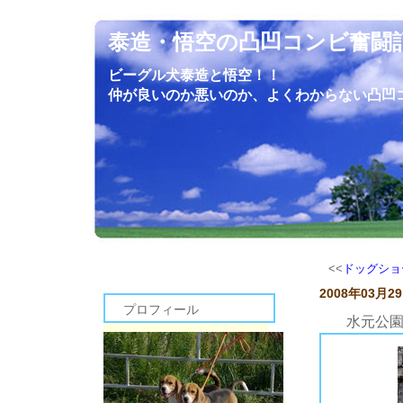
泰造・悟空の凸凹コンビ奮闘
ビーグル犬泰造と悟空！！
仲が良いのか悪いのか、よくわからない凸凹
<<
ドッグショ
2008年03月2
プロフィール
水元公
天気予報通り晴れてくれましたので、我が家にしては早起きをして水元公園に行ってきました。
９時３０分くらいに水元公園に到着しましたが、混雑もなくまだ車も少なめでした。少し出遅れたかなと思っていたので、出だし好調ということになりました。
到着直後は人も犬もそれほど多くなく、気持ちよく散歩することが出来ましたよ～。