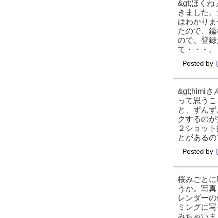
&gt;ほ
きました。
はわかりま
たので、鑑
ので、登録
て・・・。
Posted by
&gt;h
って思うこ
と、ずんず
クするのが
２ショット
とがあるの
Posted by
桜みごとに
うか。写真
レンダーの
ミングに写
みちゃいま