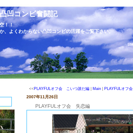
凸凹コンビ奮闘記
空！！
か、よくわからない凸凹コンビの活躍をご覧下さい。
<<
PLAYFULオフ会 こいつ誰だ編
|
Main
|
PLAYFULオ
2007年11月26日
PLAYFULオフ会 失恋編
今回のオフ会は男の子の割合が多かったのですが、悟空絡み以外のバトルも発生せず、平和なオフ会という感じでした。
悟空は男の子だけではなく、女の子にも嫌われている証拠写真発見です。