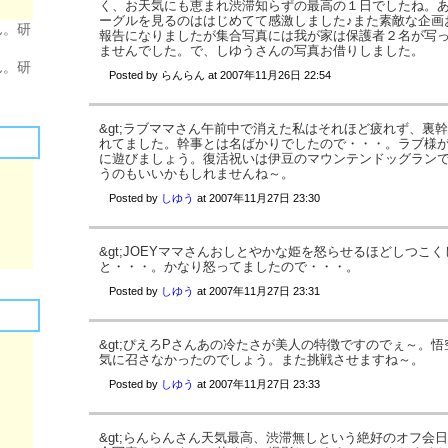
く、お天気にも恵まれ渋滞知らずの最高の１日でしたね。
ーグルを見るのははじめてて感激しました♪また素敵な企画
ん。研
報告になりましたが集合写真には我が家は保護者２名が写
ませんでした。で、しゆうさんの写真お借りしました。
ん。研
Posted by
らんらん
at
2007年11月26日 22:54
&gt;ラブママさん午前中で消えた私はそれほど疲れず、裏
れてました。幹事とは名ばかりでしたので・・・。ラブ様
に遊びましょう。復活祝いは伊豆のマウンテンドッグラン
うのもいいかもしれませんね～。
Posted by
しゆう
at
2007年11月27日 23:30
&gt;JOEYママさんおしとやかな姫を怒らせるほどしつこ
と・・・。かなり怒ってましたので・・・。
Posted by
しゆう
at
2007年11月27日 23:31
&gt;ぴえろPさんあの冷たさが美人の特徴ですのでぇ～。
気に召さなかったのでしょう。また挑戦させますね～。
Posted by
しゆう
at
2007年11月27日 23:33
&gt;らんらんさん天気最高、渋滞無しという絶好のオフ会