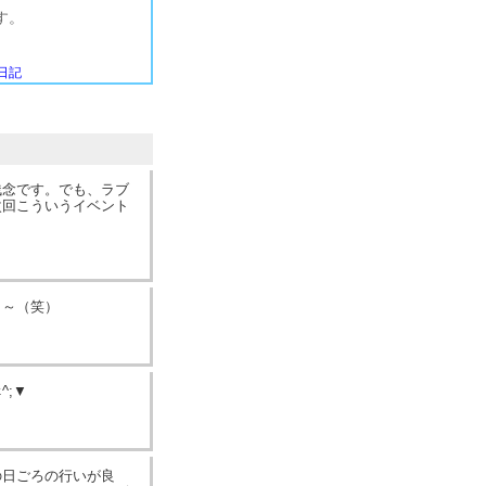
す。
日記
残念です。でも、ラブ
次回こういうイベント
ら～（笑）
^;▼
の日ごろの行いが良