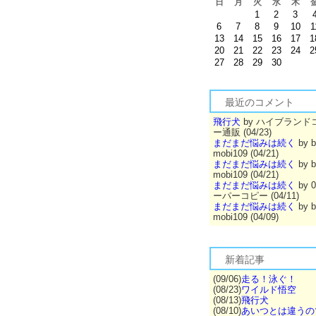
日
月
火
水
木
1
2
3
6
7
8
9
10
1
13
14
15
16
17
1
20
21
22
23
24
2
27
28
29
30
最近のコメント
飛行犬
by ハイブランド
ー通販 (04/23)
まだまだ悩みは続く
by b
mobi109 (04/21)
まだまだ悩みは続く
by b
mobi109 (04/21)
まだまだ悩みは続く
by 
ーパーコピー (04/11)
まだまだ悩みは続く
by b
mobi109 (04/09)
新着記事
(09/06)
走る！泳ぐ！
(08/23)
ワイルド悟空
(08/13)
飛行犬
(08/10)
あいつとは違うの