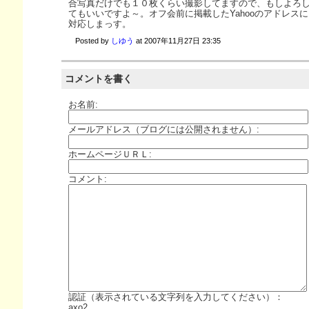
合写真だけでも１０枚くらい撮影してますので、もしよろ
てもいいですよ～。オフ会前に掲載したYahooのアドレス
対応しまっす。
Posted by
しゆう
at
2007年11月27日 23:35
コメントを書く
お名前:
メールアドレス（ブログには公開されません）:
ホームページＵＲＬ:
コメント:
認証（表示されている文字列を入力してください）：
axo2