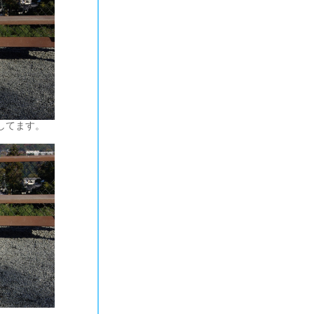
してます。
。