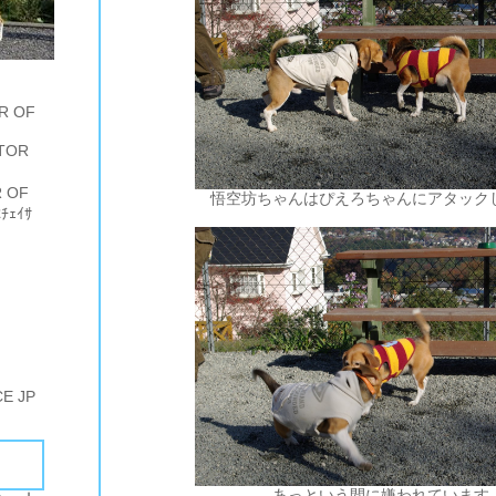
R OF
TOR
 OF
悟空坊ちゃんはぴえろちゃんにアタック
ﾁｪｲｻ
E JP
あっという間に嫌われています