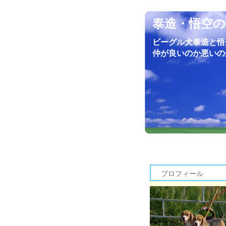
泰造・悟空の
ビーグル犬泰造と悟
仲が良いのか悪いの
プロフィール