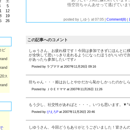
金
土
悟空坊ちゃんあせって逃げていま
4
5
1
12
年上に恋した悟空でしたが、１分ほどの恋で終わりました。
もしかしたら悟空としては、ちょっと匂いだけと思ったんだけど・・・って言い訳するかもしれないですけどね～。
ぴえろちゃん、ちょっとだけでもお相手ありがとう。世間の厳しさを奴にこれからも教えてやって下さいね～。
8
19
posted by
しゆう
at
07:05
|
Comment(8)
|
5
26
この記事へのコメント
コピ
しゅうさん、お疲れ様です！今回は参加できずにほんとに
が全快して思いっきり走れるようになったほうがいいので
rand
があったら参加したいです♪
Posted by
ラブママ
at
2007年11月26日 09:16
rand
020ス
坊ちゃん・・・姫はおしとやかだから恥かしかったのかし
rand
Posted by
ＪＯＥＹママ
at
2007年11月26日 11:26
もう少し、社交性があればと・・・。いつも思います。▼^ｪ
Posted by
ぴえろP
at
2007年11月26日 20:46
しゆうさん、今回どうもありがとうございました！皆さん
で