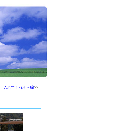
フ会 入れてくれぇ～編
>>