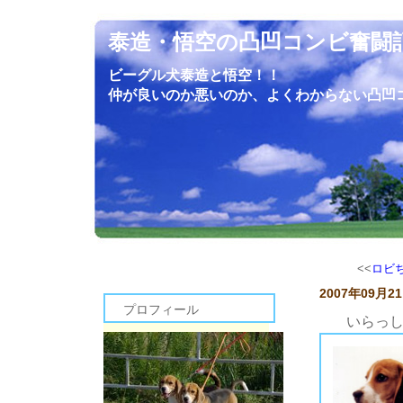
泰造・悟空の凸凹コンビ奮闘
ビーグル犬泰造と悟空！！
仲が良いのか悪いのか、よくわからない凸凹
<<
ロビ
2007年09月2
プロフィール
いらっ