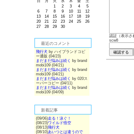
日
月
火
水
木
金
土
1
2
3
4
5
6
7
8
9
10
11
12
13
14
15
16
17
18
19
20
21
22
23
24
25
26
27
28
29
30
認証（表示さ
scw8
最近のコメント
飛行犬
by ハイブランドコピ
ー通販 (04/23)
まだまだ悩みは続く
by brand
mobi109 (04/21)
まだまだ悩みは続く
by brand
mobi109 (04/21)
まだまだ悩みは続く
by 020ス
ーパーコピー (04/11)
まだまだ悩みは続く
by brand
mobi109 (04/09)
新着記事
(09/06)
走る！泳ぐ！
(08/23)
ワイルド悟空
(08/13)
飛行犬
(08/10)
あいつとは違うので