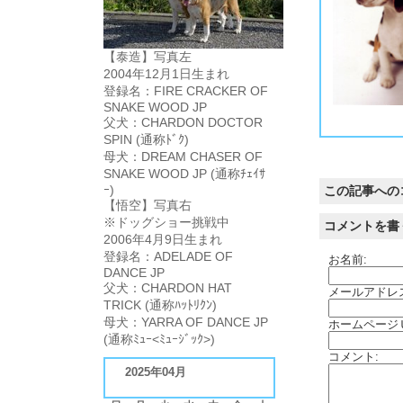
【泰造】写真左
2004年12月1日生まれ
登録名：FIRE CRACKER OF
SNAKE WOOD JP
もし私のブログを読んでいるだけの方で、チェイサーの子供飼ってますよという方がいらっしゃいましたら、コメントいただけると幸いです。
家が近ければお会いしてみたいものです。
お近くの公園でもご指定いただければ、参上させていただきます。
こんなマイナーなブログ読んでないかと思いますが・・・。
写真はまたまた無断使用で怒られそうな気配がする、チェイサーの写真です。
商売ではなくブログのみで使用しますので許して下さい。
父犬：CHARDON DOCTOR
SPIN (通称ﾄﾞｸ)
母犬：DREAM CHASER OF
SNAKE WOOD JP (通称ﾁｪｲｻ
ｰ)
この記事への
【悟空】写真右
※ドッグショー挑戦中
コメントを書
2006年4月9日生まれ
登録名：ADELADE OF
お名前:
DANCE JP
父犬：CHARDON HAT
メールアドレ
TRICK (通称ﾊｯﾄﾘｸﾝ)
母犬：YARRA OF DANCE JP
ホームページ
(通称ﾐｭｰ<ﾐｭｰｼﾞｯｸ>)
コメント:
2025年04月