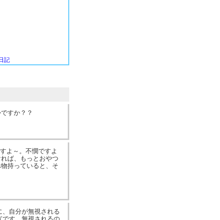
日記
かですか？？
ですよ～。不憫ですよ
ければ、もっとおやつ
べ物持っていると、そ
のに、自分が無視される
騒ぎです。無視されるの