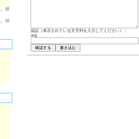
ん。研
ん。研
認証（表示されている文字列を入力してください）：
aiaj