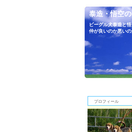
泰造・悟空の
ビーグル犬泰造と悟
仲が良いのか悪いの
プロフィール