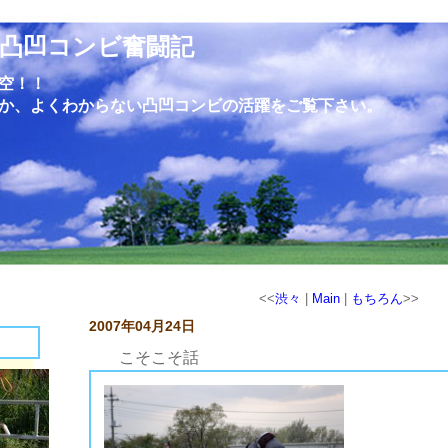
凸凹コンビ奮闘記
空！！
か、よくわからない凸凹コンビの活躍をご覧下さい。
<<
渋々
|
Main
|
もちろん
>>
2007年04月24日
こそこそ話