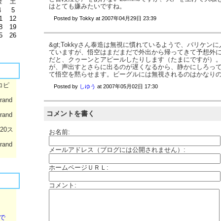
金
土
はとても嫌みたいですね。
4
5
1
12
Posted by
Tokky
at
2007年04月29日 23:39
8
19
5
26
&gt;Tokkyさん泰造は無視に慣れているようで、バリケン
ていますが、悟空はまだまだで外出から帰ってきて予想外
だと、クゥーンとアピールしたりします（たまにですが）
が、声出すとさらに出るのが遅くなるから、静かにしろっ
て悟空を黙らせます。ビーグルには無視されるのはかなり
コピ
Posted by
しゆう
at
2007年05月02日 17:30
rand
コメントを書く
rand
020ス
お名前:
rand
メールアドレス（ブログには公開されません）:
ホームページＵＲＬ:
コメント:
で