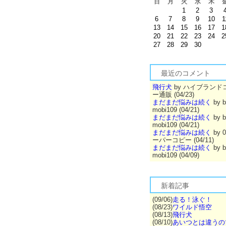
日
月
火
水
木
1
2
3
6
7
8
9
10
1
13
14
15
16
17
1
20
21
22
23
24
2
27
28
29
30
最近のコメント
飛行犬
by ハイブランド
ー通販 (04/23)
まだまだ悩みは続く
by b
mobi109 (04/21)
まだまだ悩みは続く
by b
mobi109 (04/21)
まだまだ悩みは続く
by 
ーパーコピー (04/11)
まだまだ悩みは続く
by b
mobi109 (04/09)
新着記事
(09/06)
走る！泳ぐ！
(08/23)
ワイルド悟空
(08/13)
飛行犬
(08/10)
あいつとは違うの