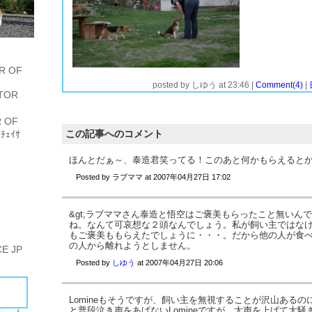
R OF
ドッグランでもオスワリ、フセ、マテなどコマンドで指示をしています。どんなところでもこちらの指示したことに従うようにするためです。
泰造は２年間やってきてますので、あいよって感じで素直に従いますが、悟空はしっかり目を合わせてコマンドを言わないと、知らんぷりしていたりするので、まだまだ訓練が必要だなと思います。
でもなぜオスワリさせられている泰造の顔は笑っているのでしょう(^.^)
泰造とこっそり話しをしていたら、悟空がな～に？とやって来ました。な～んて。
posted by
しゆう
at
23:46
|
Comment(4)
|
TOR
 OF
この記事へのコメント
ﾁｪｲｻ
ほんとだぁ～、泰造君笑ってる！このあと何かもらえると
Posted by
ラブママ
at
2007年04月27日 17:02
&gt;ラブママさん泰造と悟空はご褒美もらったこと無いん
ね。なんて可哀想な２頭なんでしょう。私が飼い主ではな
もご褒美ももらえたでしょうに・・・。だから他の人が食
の人から離れようとしません。
E JP
Posted by
しゆう
at
2007年04月27日 20:06
Lomineもそうですが、飼い主を無視することが沢山ある
と普段泣き声をあげないLomineですが、大声を上げて大