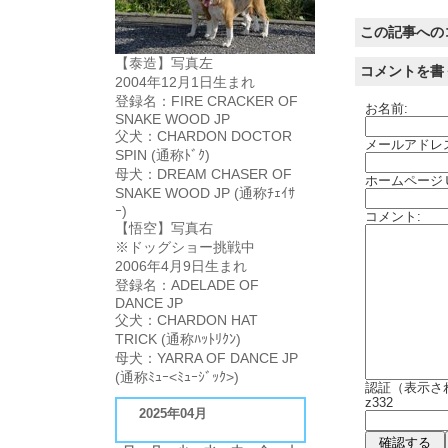
この記事への
【泰造】写真左
コメントを書
2004年12月1日生まれ
登録名：FIRE CRACKER OF
お名前:
SNAKE WOOD JP
父犬：CHARDON DOCTOR
メールアドレ
SPIN (通称ﾄﾞｸ)
母犬：DREAM CHASER OF
ホームページ
SNAKE WOOD JP (通称ﾁｪｲｻ
ｰ)
コメント:
【悟空】写真右
※ドッグショー挑戦中
2006年4月9日生まれ
登録名：ADELADE OF
DANCE JP
父犬：CHARDON HAT
TRICK (通称ﾊｯﾄﾘｸﾝ)
母犬：YARRA OF DANCE JP
(通称ﾐｭｰ<ﾐｭｰｼﾞｯｸ>)
認証（表示さ
z332
2025年04月