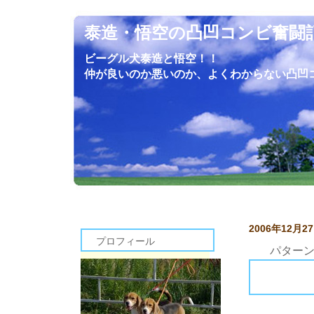
泰造・悟空の凸凹コンビ奮闘
ビーグル犬泰造と悟空！！
仲が良いのか悪いのか、よくわからない凸凹
2006年12月2
プロフィール
パター
よく２頭の大暴れについて書きますが、これがまた色々なパターンが
あるんです。
追いかけ合ってお互い楽しむパターン。
これはドッグランじゃねえんだよっと何度も怒りますが、やはりとても
楽しいようです。悟空なんて楽し過ぎて泰造追いかけながら「ワァウ
ワァウ」と鳴きながら追うこともあり、お前はビーグルってるね～と思
いながら、「部屋ではやかましいんじゃい」と捕まえて落ち着かせま
す。
お互いの地位を確立するパターン
これはどちらも顔が怖いです。普段の可愛い顔（親ばか）のかけら
もありません。最近は泰造が本気なので、悟空がボコボコにされて
いる姿が多いです。でもスタミナは悟空が上なので、気付くと泰造が
首噛まれていたりします。
それぞれで走っているパターン
たまにしか出さないおもちゃをそれぞれに与えると、それぞれで咥え
て暴れています。楽しぃ～と明らかに表情が言っています。
これはひとしきりそれぞれで走りまわった後に、相手のおもちゃを奪
い合う非常にいただけないことになるのが多いです。
暇なのでちょっかい出してみようパターン
泰造は静かに横になっていたいのですが、悟空は暇で暇で、泰造を
遊びに誘っても相手にしてくれない時に始まります。
横になっている泰造を噛んで相手してもらうという、ある意味禁断の
技で遊びに悟空が誘うのです。
そりゃさすがに優しい泰造もそこまでやられたら、乗らないわけには
いきませんからね。こうなってうるさくなりすぎると、悟空は私にこっ
ぴどく怒られます。
それにしても毎日よく走ってます。これだけ動けばブリーダーさんに
見せる度に痩せすぎと言われるわけです。カロリー消費しまくってま
すからね。