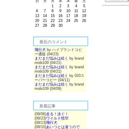
日
月
火
水
木
金
土
1
2
3
4
5
6
7
8
9
10
11
12
13
14
15
16
17
18
19
20
21
22
23
24
25
26
27
28
29
30
最近のコメント
飛行犬
by ハイブランドコピ
ー通販 (04/23)
まだまだ悩みは続く
by brand
mobi109 (04/21)
まだまだ悩みは続く
by brand
mobi109 (04/21)
まだまだ悩みは続く
by 020ス
ーパーコピー (04/11)
まだまだ悩みは続く
by brand
mobi109 (04/09)
新着記事
(09/06)
走る！泳ぐ！
(08/23)
ワイルド悟空
(08/13)
飛行犬
(08/10)
あいつとは違うので