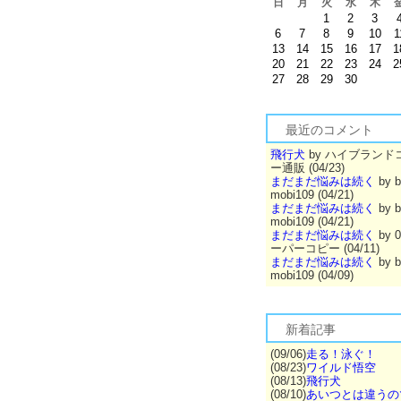
日
月
火
水
木
1
2
3
6
7
8
9
10
1
13
14
15
16
17
1
20
21
22
23
24
2
27
28
29
30
最近のコメント
飛行犬
by ハイブランド
ー通販 (04/23)
まだまだ悩みは続く
by b
mobi109 (04/21)
まだまだ悩みは続く
by b
mobi109 (04/21)
まだまだ悩みは続く
by 
ーパーコピー (04/11)
まだまだ悩みは続く
by b
mobi109 (04/09)
新着記事
(09/06)
走る！泳ぐ！
(08/23)
ワイルド悟空
(08/13)
飛行犬
(08/10)
あいつとは違うの