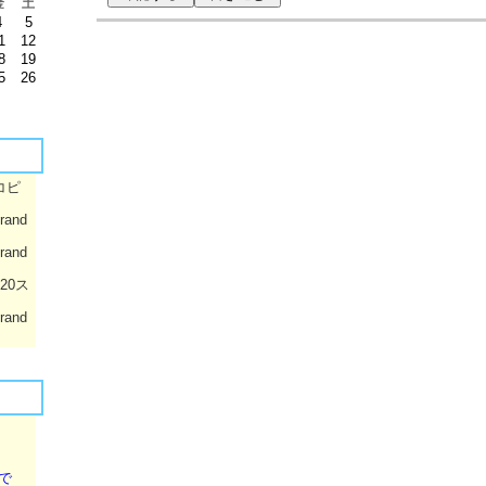
金
土
4
5
1
12
8
19
5
26
コピ
rand
rand
020ス
rand
で