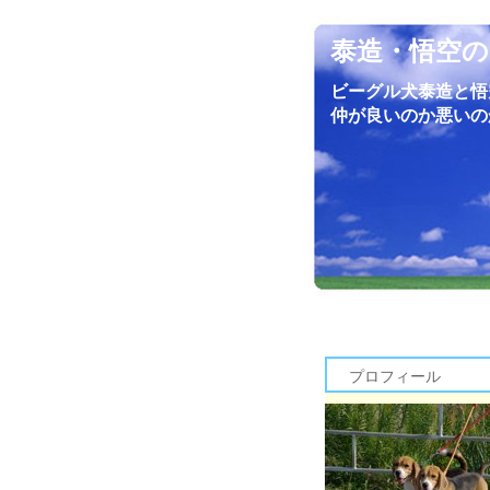
泰造・悟空の
ビーグル犬泰造と悟
仲が良いのか悪いの
プロフィール