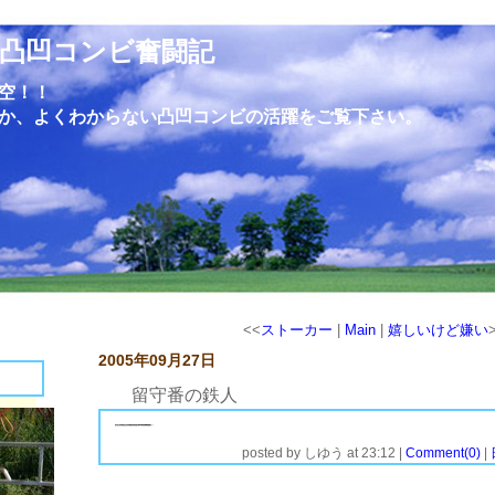
凸凹コンビ奮闘記
空！！
か、よくわからない凸凹コンビの活躍をご覧下さい。
<<
ストーカー
|
Main
|
嬉しいけど嫌い
2005年09月27日
留守番の鉄人
泰造が我が家に来た頃は、もの凄い寂しがりやだった。
留守番なんてとんでもなく、私達が部屋に居てもケージに入れただけで
クゥーンクゥーンと鳴いていた。そんな状態なので、当然夜鳴きも凄かっ
た。クゥーンではなくクォォォォーンと一晩中鳴いていた。私ま３日間まっ
たくという程眠れず完全な寝不足状態！！でも３日間無視していたら、
夜鳴きはなくなり、ケージに入れて鳴いていた事も狭いバリケンに入れ
ることでおさまった。我が家に来て３日目から１２時間の留守番に堪えて
きているので、泰造はかなり我慢強いかもしれない。今でも留守番中は
静かにしているようだ（家にいないのでわからないが・・・・）。どのような
タイミングで帰ってもシーンと静まりかえっている。偉い留守番の鉄人だ。
その分帰ってからは愛情をたっぷり注いであげなければと思っているが、
愛情が甘やかしにならないよう注意しないとね。
posted by
しゆう
at
23:12
|
Comment(0)
|